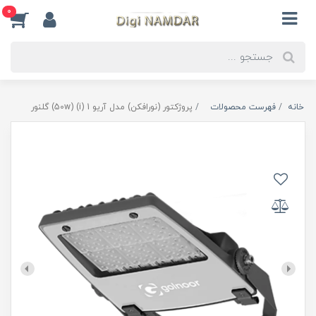
0
خانه
فهرست محصولات
پروژکتور (نورافکن) مدل آریو 1 (i) (50w) گلنور