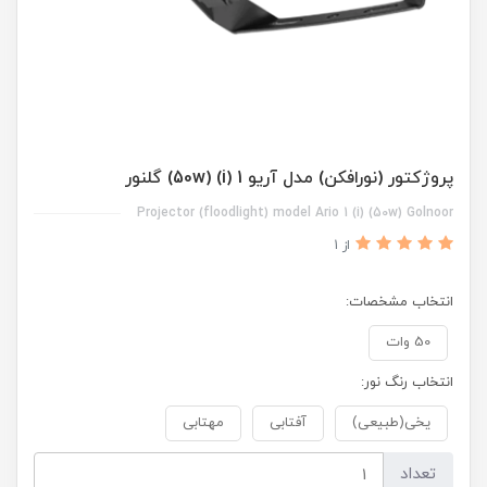
پروژکتور (نورافکن) مدل آریو 1 (i) (50w) گلنور
Projector (floodlight) model Ario 1 (i) (50w) Golnoor
از 1
انتخاب مشخصات:
50 وات
انتخاب رنگ نور:
یخی(طبیعی)
آفتابی
مهتابی
تعداد