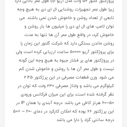
پروژکتور گلنور 50 وات مدل آریو 1(i) طول عمر بالایی دارد
زیرا طول عمر تجهیزات روشنایی ال ای دی به هیچ وجه
تابعی از تعداد روشن و خاموش شدن نمی باشند. می
توان لامپ های ال ای دی را میلیون ها بار روشن و
خاموش کرد، در واقع طول عمر آن ها تنها به مدت
روشن ماندن بستگی دارد که شرکت گلنور این زمان را
برای پروژکتور آریو 50000 ساعت ارزیابی کرده است ولی
در پروژکتور های پر فشار جیوه به هیچ وجه این گونه
نیست و طول عمر آن ها با روشن و خاموش شدن کم
می شود. وزن قطعات مصرفی در این پرژکتور 2.45
کیلوگرم می باشد و ولتاژ مصرفی 230 ولت که توان در
نظر گرفته شده است، برای این میزان فرکانس ورودی
50~60 هرتز کافی می باشد. درجه آبندی یا همان IP در
این پرژکتور 66 بوده که امکان کارکرد در دمای -20 ~ +50
درجه سانتی گراد را دارا می باشد