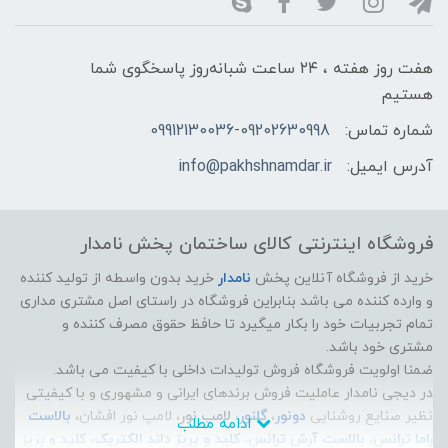
هفت روز هفته ، ۲۴ ساعت شبانه‌روز پاسخگوی شما
هستیم
شماره تماس:
09912130036-09202630998
آدرس ایمیل:
info@pakhshnamdar.ir
فروشگاه اینترنتی کالای ساختمان پخش نامدار
خرید از فروشگاه آنلاین پخش
نامدار
خرید بدون واسطه از تولید کننده
و وارده کننده می باشد بنابراین فروشگاه در راستای اصل مشتری مداری
تمام تجربیات خود را بکار میگیرد تا حافظ حقوق مصرف کننده و
مشتری خود باشد.
ضمنا اولویت فروشگاه فروش تولیدات داخلی با کیفیت می باشد.
در دیجی نامدار عاملیت فروش برندهای ایرانی و مشهوری و با کیفیتی
نظیر صنایع روشنایی
دونور
،
گلنور
،
لامپ نور
، لامپ نور افشان،
بالاست
ادامه مطلب
راما ترانس
،
بالاست آرش ترانس
،
کلید و پریز دلند الکتریک
،
کلید و پریز