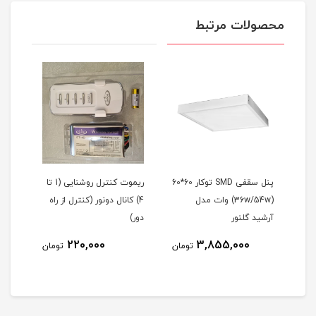
محصولات مرتبط
پنل سقفی SMD توکار 60*60
ریموت کنترل روشنایی (1 تا
پروژ
سوپرایمپوزد (استارتر) 70-40
(36w/54w) وات مدل
4) کانال دونور (کنترل از راه
افروز (10تا200 و
آرشید گلنور
دور)
220,000
3,855,000
مان
تومان
تومان