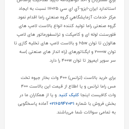
براي مشتريان و اخذ گواهينامه تاييد صلاحيت براساس
استاندارد ايران-ايزو-آي‌ اي سي 17025 نسبت به ايجاد
مركز خدمات آزمايشگاهي گروه صنعتي راما اقدام نمود.
گروه صنعتی راما تولید کننده انواع بالاست لامپ های
فلورسنت لوله ای و کامپکت و ترانسفورماتور های لامپ
هالوژن تا توان 65w و بالاست لامپ های تخلیه گازی تا
توان 2000w و ایگناتورهای (راه انداز های صنعتی )سه
سر سوپر ایمپوز تا توان 400w را دارد.
برای خرید بالاست (ترانس) 400 وات بخار جیوه تخت
مس راما ترانس و یا اطلاع از قیمت این بالاست 400
وات کافیست اینجا
کلیک کنید
. و یا از همکاران ما در
بخش فروش با شماره
02165947031
آماده پاسخگویی
به تمامی سوالات شما می‌باشند.