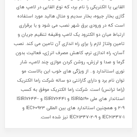
القایی یا الکتریکی را نام برد، که نوع القایی در لامپ های
گازی بخار جیوه، بخار سدیم و متال هالید مورد استفاده
است که در ورودی برق شهر نصب می شود و با برقراری
ارتباط میان دو الکترود یک لامپ وظیفه تنظیم جریان و
تامین ولتاژ لازم را برای راه اندازی آن تامین می کند. نصب
آسان، راه اندازی نرم، کاهش مصرف انرژی، فعالیت بدون
گرما و صدا و لرزش، روشن کردن موازی چند لامپ، شار
نوری استاندارد و... از ویژگی های خوب این بالاست مو
توان نام برد و دارای گارانتی دو ساله شرکت راما الکتریک
(راما ترانس) است. شرکت راما الکتریک موفق به کسب
استاندار های ملی ISIRI5190 و ISIRI76441 و ISIRI7644-
2-9 و همچنین استاندارد های بین المللی IEC60923 و
IEC61347-1 و IEC61347-2-9 نیز شده است.