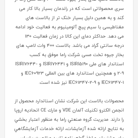
سری محصولاتی است که در راندمان بسیار بالا کار می
کند و به همین دلیل بسیار خنک تر از بالاست های
مغناطیسی با سیم پیچ آلومینیوم به فعالیت خود ادامه
می دهد. حداکثر دمای این کالا در زمان فعالیت 130
درجه سانتی گراد می باشد. بالاست 400 وات لامپ های
بخار جیوه تخت مسی شرکت راما موفق به کسب
استاندار های ملی ISIRI5190 و ISIRI76441 و ISIRI7644-
2-9 و همچنین استاندارد های بین المللی IEC60923 و
IEC61347-1 و IEC61347-2-9 نیز شده است.
محصولات بالاست اين شركت نشان استاندارد محصول از
انجمن الكترو تكنيك آلمان VDE و مارك CE اتحاديه اروپا
را دارند. مديريت گروه صنعتي راما به منظور اعتبار بخشي
به نتايج ارائه شده آزمايشات، ارائه خدمات آزمايشگاهي