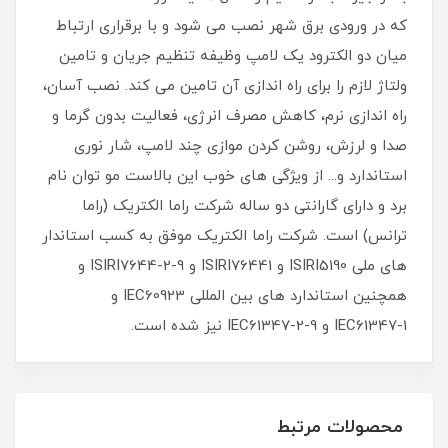
که در ورودی برق شهر نصب می شود و با برقراری ارتباط
میان دو الکترود یک لامپ وظیفه تنظیم جریان و تامین
ولتاژ لازم را برای راه اندازی آن تامین می کند. نصب آسان،
راه اندازی نرم، کاهش مصرف انرژی، فعالیت بدون گرما و
صدا و لرزش، روشن کردن موازی چند لامپ، شار نوری
استاندارد و... از ویژگی های خوب این بالاست مو توان نام
برد و دارای گارانتی دو ساله شرکت راما الکتریک (راما
ترانس) است. شرکت راما الکتریک موفق به کسب استاندار
های ملی ISIRI5190 و ISIRI76441 و ISIRI7644-2-9 و
همچنین استاندارد های بین المللی IEC60923 و
IEC61347-1 و IEC61347-2-9 نیز شده است.
محصولات مرتبط