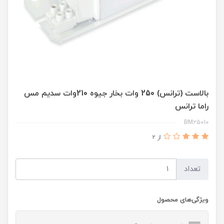
بالاست (ترانس) 250 وات بخار جیوه 210وات سدیم مس
راما ترانس
BM۲5۰10
از 2
تعداد
ویژگی‌های محصول