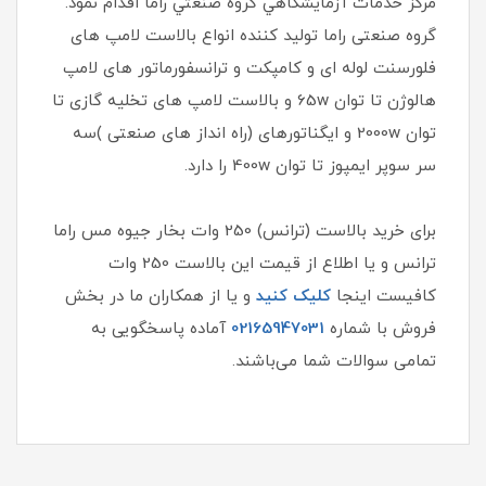
مركز خدمات آزمايشگاهي گروه صنعتي راما اقدام نمود.
گروه صنعتی راما تولید کننده انواع بالاست لامپ های
فلورسنت لوله ای و کامپکت و ترانسفورماتور های لامپ
هالوژن تا توان 65w و بالاست لامپ های تخلیه گازی تا
توان 2000w و ایگناتورهای (راه انداز های صنعتی )سه
سر سوپر ایمپوز تا توان 400w را دارد.
برای خرید بالاست (ترانس) 250 وات بخار جیوه مس راما
ترانس و یا اطلاع از قیمت این بالاست 250 وات
کافیست اینجا
کلیک کنید
و یا از همکاران ما در بخش
فروش با شماره
02165947031
آماده پاسخگویی به
تمامی سوالات شما می‌باشند.