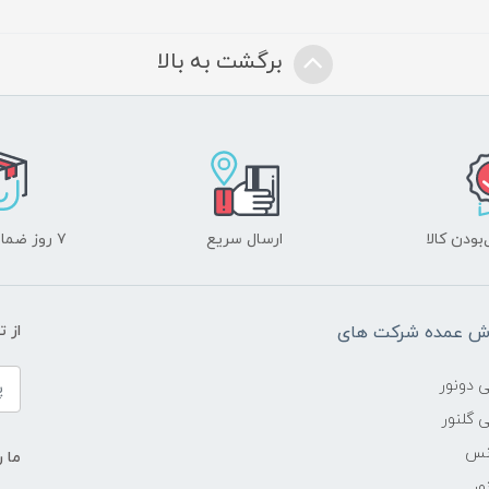
برگشت به بالا
ودن کالا
ارسال سریع
۷ روز ضمانت بازگشت
وش عمده شرکت های
از 
ی دونور
 گلنور
انس
ما ر
ور