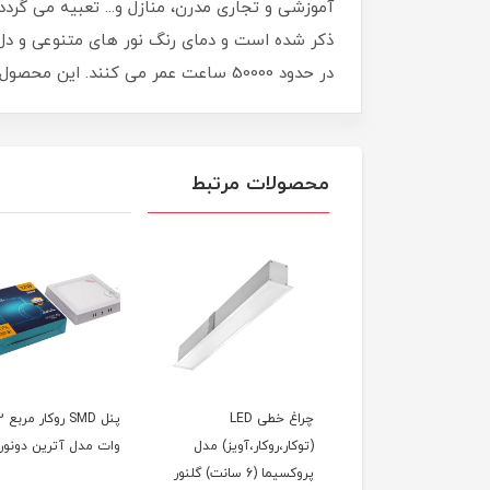
آموزشی و تجاری مدرن، منازل و... تعبیه می گر
ذکر شده است و دمای رنگ نور های متنوعی و دل 
در حدود 50000 ساعت عمر می کنند. این محصول دارای گارانتی 5 ساله شرکت گلنور می باشد.
محصولات مرتبط
چراغ خطی LED
چراغ خطی LED
پنل SMD ر
ار،روکار،آویز) مدل
(توکار،روکار،آویز) مدل
وات مدل آترین دونور
ا (9 سانت) گلنور
پروکسیما (6 سانت) گلنور