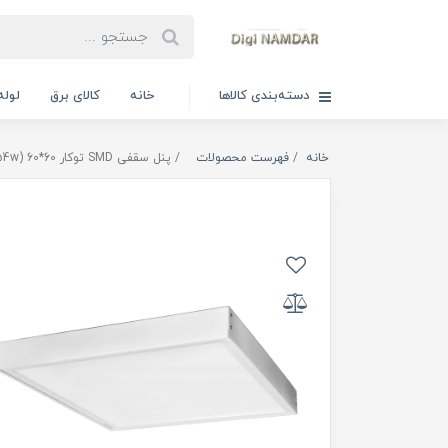
دسته‌بندی کالاها
خانه
کالای برق
لوله
خانه
فهرست محصولات
پنل سقفی SMD توکار 60*60 (36w/54w) وات مدل آرشید گلنور