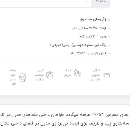
تعداد
ویژگی‌های محصول
ابعاد: 60*60 سانتی متر
وزن: 3.2 کیلو گرم
رنگ نور: سفید(مهتابی)، یخی(طبیعی)
توان خروجی: 36/54 وات
امکان
ارسال
۷ روز
ضمانت
تحویل
سریع
ضمانت
اصل
اکسپرس
بازگشت
بودن
کالا
پنل سقفی 60*60 توکار مدل آرشید گلنور در توان های مصرفی 36/54 عرضه میگردد. ط
ساختاری زیبا و ظریف برای ایجاد نورپردازی مدرن در فضای داخلی مکان 