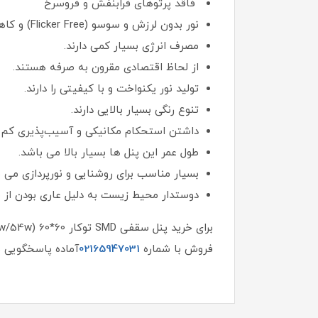
فاقد پرتوهای فرابنفش و فروسرخ
نور بدون لرزش و سوسو (Flicker Free) و کاهش خستگی چشم
مصرف انرژی بسیار کمی دارند.
از لحاظ اقتصادی مقرون به صرفه هستند.
تولید نور یکنواخت و با کیفیتی را دارند.
تنوع رنگی بسیار بالایی دارند.
داشتن استحکام مکانیکی و آسیب‌پذیری کم
طول عمر این پنل ها بسیار بالا می باشد.
بسیار مناسب برای روشنایی و نورپردازی می ب
دوستدار محیط زیست به دلیل عاری بودن از موا
برای خرید پنل سقفی SMD توکار 60*60 (36w/54w) وات مدل آرشید گلنور و یا اطلاع از قیمت پنل 60*60 آرشید کافیست اینجا
فروش با شماره
02165947031
آماده پاسخگویی ب