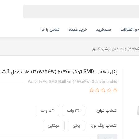
 و اتصالات
سبدخرید
خرید عمده
تماس با ما
پنل سقفی SMD توکار 60*60 (36w/54w) وات مدل آرشید گلنور
Panel 60*60 SMD Built-in (36w،54w) Golnoor arshid
انتخاب توان:
36 وات
54 وات
انتخاب رنگ نور:
یخی
مهتابی