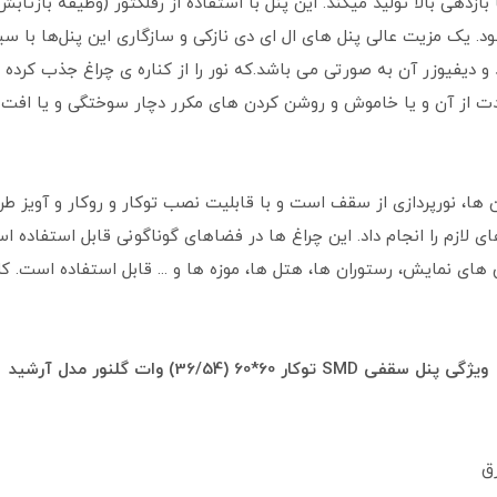
 بازدهی بالا تولید میکند. این پنل‌ با استفاده از رفلکتور (وظیفه بازتا
یک مزیت عالی پنل‌ های ال‌ ای دی نازکی و سازگاری این پنل‌ها با 
د و دیفیوزر آن به صورتی می باشد.که نور را از کناره ی چراغ جذب ک
دت از آن و یا خاموش و روشن کردن های مکرر دچار سوختگی و یا افت ن
 ها، نورپردازی از سقف است و با قابلیت نصب توکار و روکار و آویز طرا
 لازم را انجام داد. این چراغ ها در فضاهای گوناگونی قابل استفاده است
ق های نمایش، رستوران ها، هتل ها، موزه ها و ... قابل استفاده است. ک
ویژگی پنل سقفی SMD توکار 60*60 (36/54) وات گلنور مدل آرشید