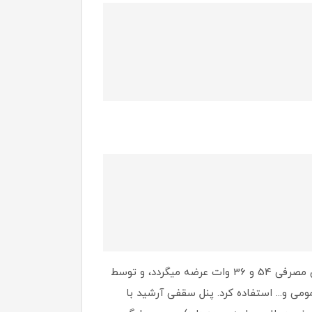
پنل سقفی توکار ۶۰*۶۰ گلنور مدل ماهشید (۶۰در۶۰) از طول عمر بالا و کیفیت عالی برخوردار می‌باشد. این پنل دارای توان مصرفی 54 و 36 وات عرضه میگردد، و توسط
می و... استفاده کرد. پنل سقفی آرشید با