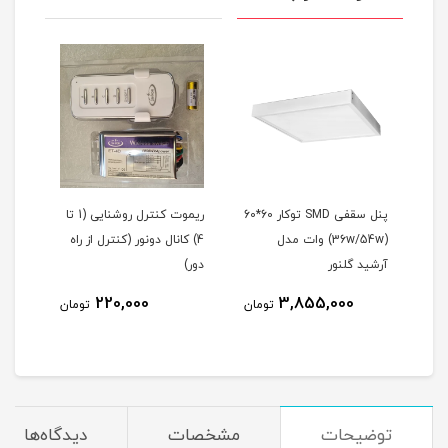
پنل سقفی SMD توکار 60*60
ریموت کنترل روشنایی (1 تا
پروژ
سوپرایمپوزد (استارتر) 70-40
(36w/54w) وات مدل
4) کانال دونور (کنترل از راه
افروز (10تا200 و
آرشید گلنور
دور)
220,000
3,855,000
مان
تومان
تومان
توضیحات
مشخصات
دیدگاه‌ها