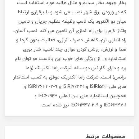
بخار جیوه، بخار سدیم و متال هالید مورد استفاده است
که در ورودی برق شهر نصب می شود و با برقراری ارتباط
میان دو الکترود یک لامپ وظیفه تنظیم جریان و تامین
ولتاژ لازم را برای راه اندازی آن تامین می کند. نصب آسان،
راه اندازی نرم، کاهش مصرف انرژی، فعالیت بدون گرما و
صدا و لرزش، روشن کردن موازی چند لامپ، شار نوری
استاندارد و... از ویژگی های خوب این بالاست مو توان نام
برد و دارای گارانتی دو ساله شرکت راما الکتریک (راما
ترانس) است. شرکت راما الکتریک موفق به کسب استاندار
های ملی ISIRI5190 و ISIRI76441 و ISIRI7644-2-9 و
همچنین استاندارد های بین المللی IEC60923 و
IEC61347-1 و IEC61347-2-9 نیز شده است.
محصولات مرتبط