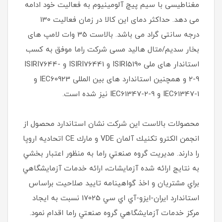
مغناطیسی با سیم پیچ آلومینیوم به فعالیت خود ادامه
می دهد. حداکثر دمای این کالا در زمان فعالیت 130
درجه سانتی گراد می باشد. بالاست 35 وات لامپ های
بخار سدیم/متال هالید مسی شرکت راما موفق به کسب
استاندار های ملی ISIRI5190 و ISIRI76441 و ISIRI7644-
2-9 و همچنین استاندارد های بین المللی IEC60923 و
IEC61347-1 و IEC61347-2-9 نیز شده است.
محصولات بالاست اين شركت نشان استاندارد محصول از
انجمن الكترو تكنيك آلمان VDE و مارك CE اتحاديه اروپا
را دارند. مديريت گروه صنعتي راما به منظور اعتبار بخشي
به نتايج ارائه شده آزمايشات، ارائه خدمات آزمايشگاهي
براي مشتريان و اخذ گواهينامه تاييد صلاحيت براساس
استاندارد ايران-ايزو-آي‌ اي سي 17025 نسبت به ايجاد
مركز خدمات آزمايشگاهي گروه صنعتي راما اقدام نمود.