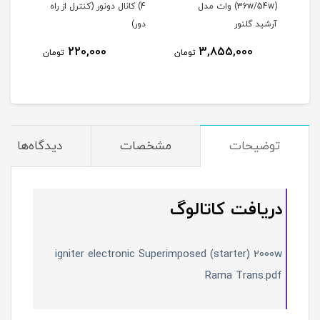
سوپرایمپوزد (استارتر) 70-40
(36w/54w) وات مدل
4) کانال دونور (کنترل از راه
افروز (10تا200 و
آرشید گلنور
دور)
220,000
3,855,000
مان
تومان
تومان
توضیحات
مشخصات
دیدگاه‌ها
دریافت کاتالوگ
igniter electronic Superimposed (starter) 2000w
Rama Trans.pdf