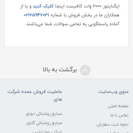
ایگنایتور 2000 وات کافیست اینجا
کلیک کنید
و یا از
همکاران ما در بخش فروش با شماره
02165947031
آماده پاسخگویی به تمامی سوالات شما می‌باشند.
برگشت به بالا
منوی وب‌سایت
عاملیت فروش عمده شرکت
های
صفحه اصلی
صنایع روشنائی دونور
تماس با ما
صنایع روشنائی گلنور
نحوه ثبت سفارش
شرکت راما ترانس