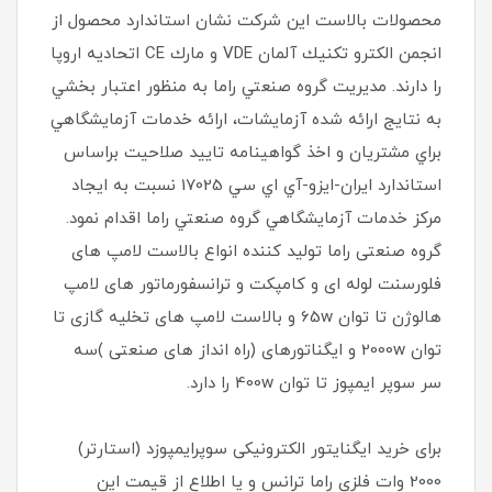
محصولات بالاست اين شركت نشان استاندارد محصول از
انجمن الكترو تكنيك آلمان VDE و مارك CE اتحاديه اروپا
را دارند. مديريت گروه صنعتي راما به منظور اعتبار بخشي
به نتايج ارائه شده آزمايشات، ارائه خدمات آزمايشگاهي
براي مشتريان و اخذ گواهينامه تاييد صلاحيت براساس
استاندارد ايران-ايزو-آي‌ اي سي 17025 نسبت به ايجاد
مركز خدمات آزمايشگاهي گروه صنعتي راما اقدام نمود.
گروه صنعتی راما تولید کننده انواع بالاست لامپ های
فلورسنت لوله ای و کامپکت و ترانسفورماتور های لامپ
هالوژن تا توان 65w و بالاست لامپ های تخلیه گازی تا
توان 2000w و ایگناتورهای (راه انداز های صنعتی )سه
سر سوپر ایمپوز تا توان 400w را دارد.
برای خرید ایگنایتور الکترونیکی سوپرایمپوزد (استارتر)
2000 وات فلزی راما ترانس و یا اطلاع از قیمت این