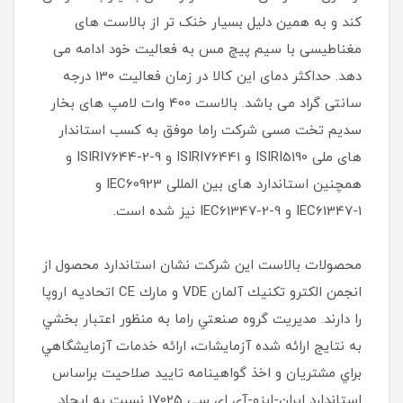
کند و به همین دلیل بسیار خنک تر از بالاست های
مغناطیسی با سیم پیچ مس به فعالیت خود ادامه می
دهد. حداکثر دمای این کالا در زمان فعالیت 130 درجه
سانتی گراد می باشد. بالاست 400 وات لامپ های بخار
سدیم تخت مسی شرکت راما موفق به کسب استاندار
های ملی ISIRI5190 و ISIRI76441 و ISIRI7644-2-9 و
همچنین استاندارد های بین المللی IEC60923 و
IEC61347-1 و IEC61347-2-9 نیز شده است.
محصولات بالاست اين شركت نشان استاندارد محصول از
انجمن الكترو تكنيك آلمان VDE و مارك CE اتحاديه اروپا
را دارند. مديريت گروه صنعتي راما به منظور اعتبار بخشي
به نتايج ارائه شده آزمايشات، ارائه خدمات آزمايشگاهي
براي مشتريان و اخذ گواهينامه تاييد صلاحيت براساس
استاندارد ايران-ايزو-آي‌ اي سي 17025 نسبت به ايجاد