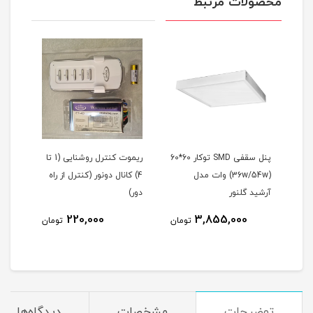
محصولات مرتبط
پنل سقفی SMD توکار 60*60
ریموت کنترل روشنایی (1 تا
پروژ
سوپرایمپوزد (استارتر) 70-40
(36w/54w) وات مدل
4) کانال دونور (کنترل از راه
افروز (10تا200 و
آرشید گلنور
دور)
220,000
3,855,000
مان
تومان
تومان
توضیحات
مشخصات
دیدگاه‌ها