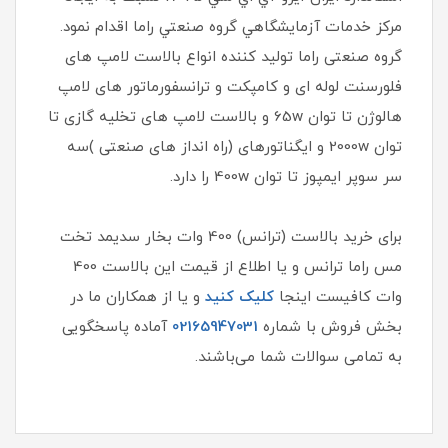
مركز خدمات آزمايشگاهي گروه صنعتي راما اقدام نمود.
گروه صنعتی راما تولید کننده انواع بالاست لامپ های
فلورسنت لوله ای و کامپکت و ترانسفورماتور های لامپ
هالوژن تا توان 65w و بالاست لامپ های تخلیه گازی تا
توان 2000w و ایگناتورهای (راه انداز های صنعتی )سه
سر سوپر ایمپوز تا توان 400w را دارد.
برای خرید بالاست (ترانس) 400 وات بخار سدیمد تخت
مس راما ترانس و یا اطلاع از قیمت این بالاست 400
وات کافیست اینجا
کلیک کنید
و یا از همکاران ما در
بخش فروش با شماره
02165947031
آماده پاسخگویی
به تمامی سوالات شما می‌باشند.