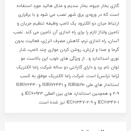
گازی بخار جیوه، بخار سدیم و متال هالید مورد استفاده
است که در ورودی برق شهر نصب می شود و با برقراری
ارتباط میان دو الکترود یک لامپ وظیفه تنظیم جریان و
تامین ولتاژ لازم را برای راه اندازی آن تامین می کند. نصب
آسان، راه اندازی نرم، کاهش مصرف انرژی، فعالیت بدون
گرما و صدا و لرزش، روشن کردن موازی چند لامپ، شار
نوری استاندارد و... از ویژگی های خوب این بالاست مو
توان نام برد و دارای گارانتی دو ساله شرکت راما الکتریک
(راما ترانس) است. شرکت راما الکتریک موفق به کسب
استاندار های ملی ISIRI5190 و ISIRI76441 و ISIRI7644-
2-9 و همچنین استاندارد های بین المللی IEC60923 و
IEC61347-1 و IEC61347-2-9 نیز شده است.