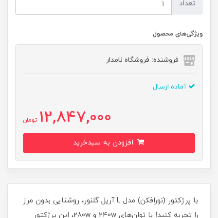
تعداد
ویژگی‌های محصول
فروشنده: فروشگاه نامدار
آماده ارسال
12,847,000
تومان
افزودن به سبدخرید
با پرژکتور (نورافکن) مدل L آریل گلنور، روشنایی بدون مرز
را تجربه کنید! با توان‌های 240w و 280w، این پرژکتور