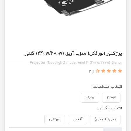
پرژکتور (نورافکن) مدلL آریل (240w/280w) گلنور
Projector (floodlight) model Ariel 3 (200w/220w) Glenor
از 2
انتخاب مشخصات:
280w
240w
انتخاب رنگ نور:
یخی(طبیعی)
آفتابی
مهتابی