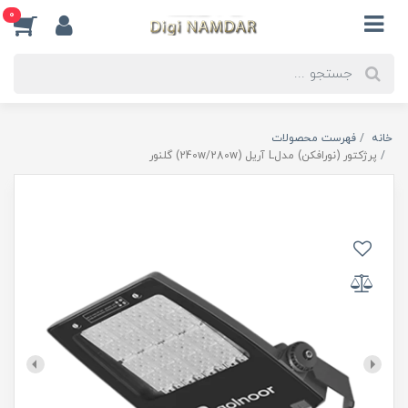
0
خانه
فهرست محصولات
پرژکتور (نورافکن) مدلL آریل (240w/280w) گلنور