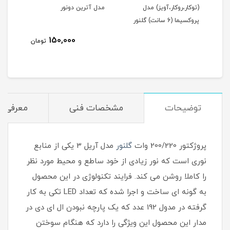
(توکار،روکار،آویز) مدل
مدل آترین دونور
مدل 
پروکسیما (6 سانت) گلنور
150,000
تومان
توضیحات
مشخصات فنی
معرفی ن
پروژکتور 200/220 وات
گلنور
مدل آریل 3 یکی از منابع
نوری است که نور زیادی از خود ساطع و محیط مورد نظر
را کاملا روشن می کند. فرایند تکنولوژی در این محصول
به گونه ای ساخت و اجرا شده که تعداد LED تکی به کار
گرفته در مدول 192 عدد که یک پارچه نبودن ال ای دی در
مدار این محصول این ویژگی را دارد که هنگام سوختن