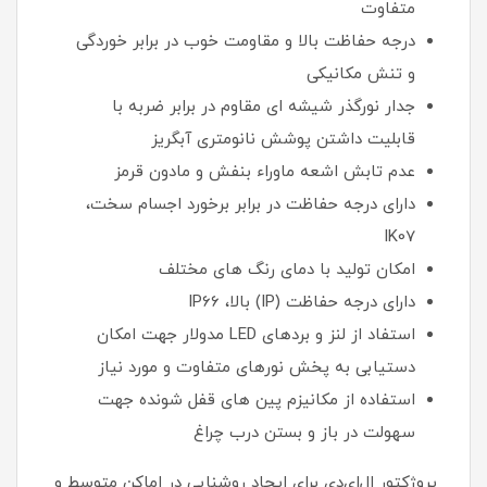
متفاوت
درجه حفاظت بالا و مقاومت خوب در برابر خوردگی
و تنش مکانیکی
جدار نورگذر شیشه ای مقاوم در برابر ضربه با
قابلیت داشتن پوشش نانومتری آبگریز
عدم تابش اشعه ماوراء بنفش و مادون قرمز
دارای درجه حفاظت در برابر برخورد اجسام سخت،
IK07
امکان تولید با دمای رنگ های مختلف
دارای درجه حفاظت (IP) بالا، IP66
استفاد از لنز و بردهای LED مدولار جهت امکان
دستیابی به پخش نورهای متفاوت و مورد نیاز
استفاده از مکانیزم پین های قفل شونده جهت
سهولت در باز و بستن درب چراغ
پروژکتور ‌ال‌ای‌دی برای ایجاد روشنایی در اماکن متوسط و