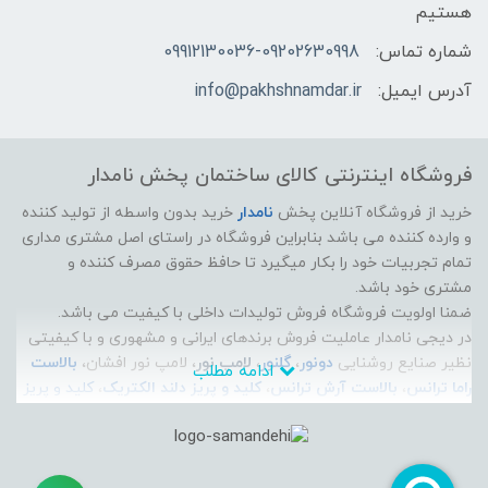
هستیم
شماره تماس:
09912130036-09202630998
آدرس ایمیل:
info@pakhshnamdar.ir
فروشگاه اینترنتی کالای ساختمان پخش نامدار
خرید از فروشگاه آنلاین پخش
نامدار
خرید بدون واسطه از تولید کننده
و وارده کننده می باشد بنابراین فروشگاه در راستای اصل مشتری مداری
تمام تجربیات خود را بکار میگیرد تا حافظ حقوق مصرف کننده و
مشتری خود باشد.
ضمنا اولویت فروشگاه فروش تولیدات داخلی با کیفیت می باشد.
در دیجی نامدار عاملیت فروش برندهای ایرانی و مشهوری و با کیفیتی
نظیر صنایع روشنایی
دونور
،
گلنور
،
لامپ نور
، لامپ نور افشان،
بالاست
ادامه مطلب
راما ترانس
،
بالاست آرش ترانس
،
کلید و پریز دلند الکتریک
،
کلید و پریز
ایران الکتریک
،
الکتروپیک
، سیم و کابل راد افشان سحر، سیم و کابل
لوشان، سیم و کابل زرتافت کرمان، سیم و کابل پرتو الکتریک، سیم و
کابل مازندران،
آذین لوله
، پارس زنده رود پلاست، و... موجود است و می