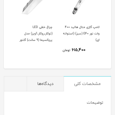
لامپ گازی متال هالید 400
چراغ خطی LED
وات نور E40 (سبز) (استوانه
(توکار،روکار،آویز) مدل
(توک
ای)
پروکسیما (9 سانت) گلنور
پروکسیما 
615,400
مان
تومان
مشخصات کلی
دیدگاه‌ها
توضیحات