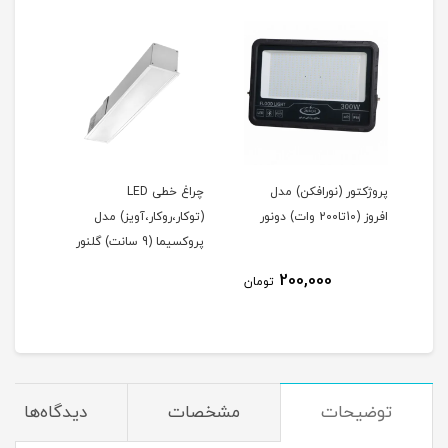
ریموت کنترل روشنایی (1 تا
پروژکتور (نورافکن) مدل
چراغ خطی LED
اه
افروز (10تا200 وات) دونور
(توکار،روکار،آویز) مدل
(توک
پروکسیما (9 سانت) گلنور
پروکسیما 
200,000
مان
تومان
توضیحات
مشخصات
دیدگاه‌ها