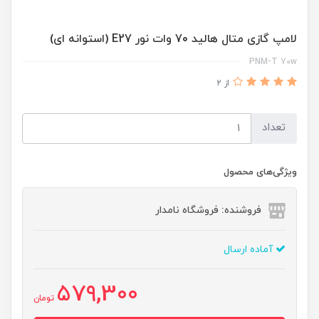
لامپ گازی متال هالید 70 وات نور E27 (استوانه ای)
PNM-T 70w
از 2
تعداد
ویژگی‌های محصول
فروشنده: فروشگاه نامدار
آماده ارسال
579,300
تومان