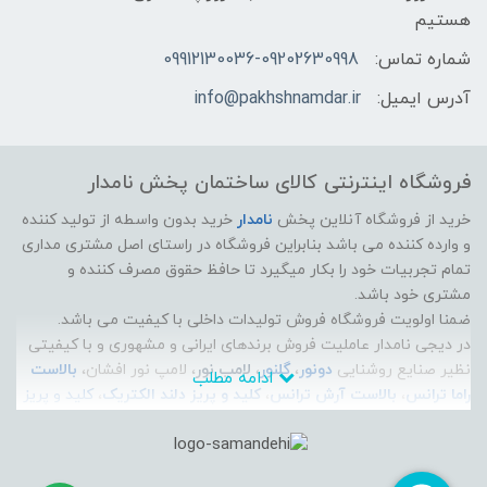
هستیم
شماره تماس:
09912130036-09202630998
آدرس ایمیل:
info@pakhshnamdar.ir
فروشگاه اینترنتی کالای ساختمان پخش نامدار
خرید از فروشگاه آنلاین پخش
نامدار
خرید بدون واسطه از تولید کننده
و وارده کننده می باشد بنابراین فروشگاه در راستای اصل مشتری مداری
تمام تجربیات خود را بکار میگیرد تا حافظ حقوق مصرف کننده و
مشتری خود باشد.
ضمنا اولویت فروشگاه فروش تولیدات داخلی با کیفیت می باشد.
در دیجی نامدار عاملیت فروش برندهای ایرانی و مشهوری و با کیفیتی
نظیر صنایع روشنایی
دونور
،
گلنور
،
لامپ نور
، لامپ نور افشان،
بالاست
ادامه مطلب
راما ترانس
،
بالاست آرش ترانس
،
کلید و پریز دلند الکتریک
،
کلید و پریز
ایران الکتریک
،
الکتروپیک
، سیم و کابل راد افشان سحر، سیم و کابل
لوشان، سیم و کابل زرتافت کرمان، سیم و کابل پرتو الکتریک، سیم و
کابل مازندران،
آذین لوله
، پارس زنده رود پلاست، و... موجود است و می