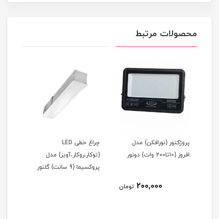
محصولات مرتبط
ریموت کنترل روشنایی (1 تا
پروژکتور (نورافکن) مدل
چراغ خطی LED
اه
افروز (10تا200 وات) دونور
(توکار،روکار،آویز) مدل
(توک
پروکسیما (9 سانت) گلنور
پروکسیما 
200,000
مان
تومان