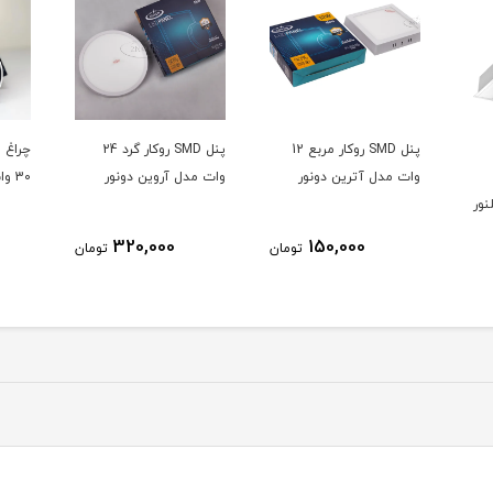
پنل SMD روکار مربع 12
پنل SMD روکار گرد 24
وات مدل آترین دونور
وات مدل آروین دونور
30 وات الوند دونور
320,000
150,000
تومان
تومان