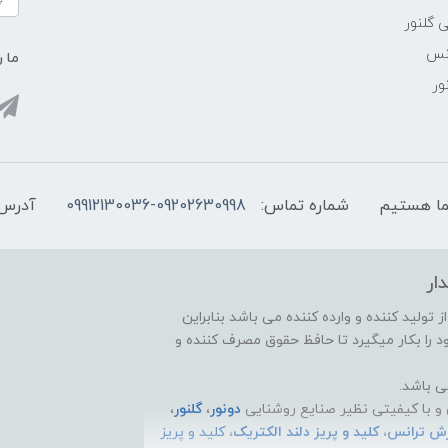
 گلنور
انس
ما ر
ور
شماره تماس:
09912130036-09202630998
آدرس 
ار
تولید کننده و وارده کننده می باشد بنابراین
 را بکار میگیرد تا حافظ حقوق مصرف کننده و
ی باشد.
و با کیفیتی نظیر صنایع روشنایی
دونور
،
گلنور
،
رش ترانس
،
کلید و پریز دلند الکتریک
،
کلید و پریز