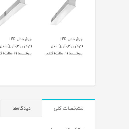
ژکتور (نورافکن) مدل
چراغ خطی LED
چراغ خطی LED
2 وات) دونور
(توکار،روکار،آویز) مدل
(توکار،روکار،آویز) مدل
پروکسیما (9 سانت) گلنور
پروکسیما (6 سانت) گلنور
200,000
تومان
مشخصات کلی
دیدگاه‌ها