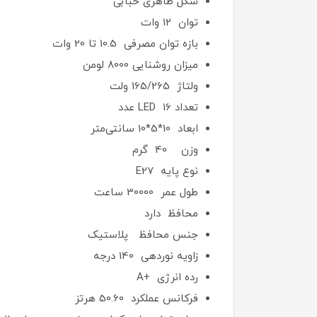
شکل ظاهری حبابی
توان 12 وات
بازه توان مصرفی 10.5 تا 20 وات
میزان روشنایی 8000 لومن
ولتاژ 165/265 ولت
تعداد LED 16 عدد
ابعاد 10*5*10 سانتی‌متر
وزن 40 گرم
نوع پایه E27
طول عمر 30000 ساعت
محافظ دارد
جنس محافظ پلاستیک
زاویه نوردهی 140 درجه
رده انرژی +A
فرکانس عملکرد 50.60 هرتز