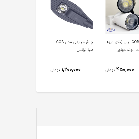
چراغ COB ریلی (دکوراتیو)
چراغ خیابانی مدل COB
چراغ خیابانی مدل SMD
صبا ترانس
صبا ترانس
1,440,000
1,200,000
450,000
تومان
تومان
توم