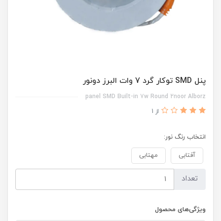
پنل SMD توکار گرد 7 وات البرز دونور
panel SMD Built-in 7w Round 2noor Alborz
از 1
انتخاب رنگ نور:
آفتابی
مهتابی
تعداد
ویژگی‌های محصول