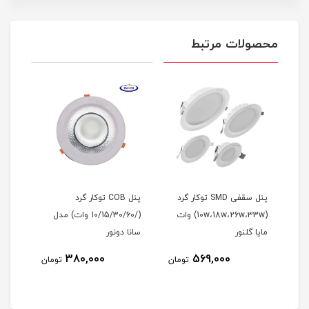
محصولات مرتبط
پنل سقفی SMD توکار 60*60
پنل سقفی SMD توکار گرد
پنل COB توکار گرد
(10w،18w،26w،33w) وات
(/10/15/30/60 وات) مدل
(توک
مایا گلنور
سانا دونور
پروکسیما 
380,000
569,000
مان
تومان
تومان