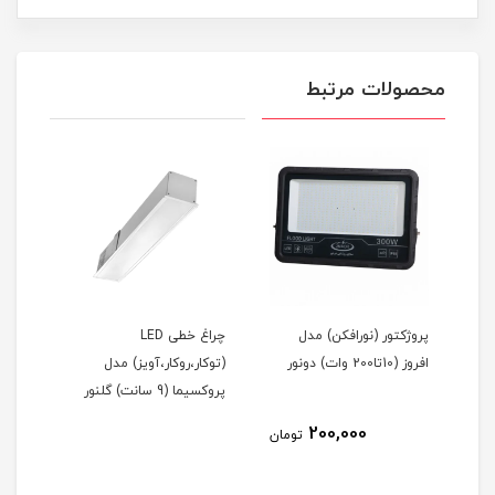
محصولات مرتبط
ریموت کنترل روشنایی (1 تا
پروژکتور (نورافکن) مدل
چراغ خطی LED
اه
افروز (10تا200 وات) دونور
(توکار،روکار،آویز) مدل
(توک
پروکسیما (9 سانت) گلنور
پروکسیما 
200,000
مان
تومان