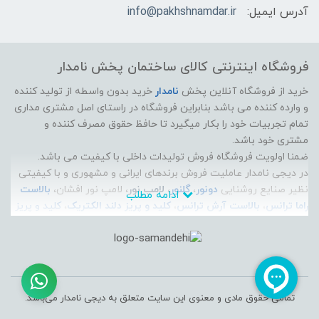
آدرس ایمیل:
info@pakhshnamdar.ir
فروشگاه اینترنتی کالای ساختمان پخش نامدار
خرید از فروشگاه آنلاین پخش
نامدار
خرید بدون واسطه از تولید کننده
و وارده کننده می باشد بنابراین فروشگاه در راستای اصل مشتری مداری
تمام تجربیات خود را بکار میگیرد تا حافظ حقوق مصرف کننده و
مشتری خود باشد.
ضمنا اولویت فروشگاه فروش تولیدات داخلی با کیفیت می باشد.
در دیجی نامدار عاملیت فروش برندهای ایرانی و مشهوری و با کیفیتی
نظیر صنایع روشنایی
دونور
،
گلنور
،
لامپ نور
، لامپ نور افشان،
بالاست
ادامه مطلب
راما ترانس
،
بالاست آرش ترانس
،
کلید و پریز دلند الکتریک
،
کلید و پریز
ایران الکتریک
،
الکتروپیک
، سیم و کابل راد افشان سحر، سیم و کابل
لوشان، سیم و کابل زرتافت کرمان، سیم و کابل پرتو الکتریک، سیم و
کابل مازندران،
آذین لوله
، پارس زنده رود پلاست، و... موجود است و می
توانید جدیدترین محصولات این برندها رو به صورت آنلاین تهیه کنید
و به راحتی درب منزل تحویل بگیرید.
تمامی حقوق مادی و معنوی این سایت متعلق به دیجی نامدار می‌باشد.
فروشگاه اینترنتی دیجی نامدار برای پاسخ به سوالات و مشکلات شما