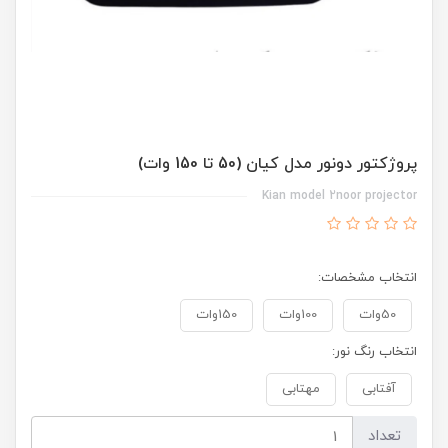
پروژکتور دونور مدل کیان (50 تا 150 وات)
Kian model 2noor projector
انتخاب مشخصات:
50وات
100وات
150وات
انتخاب رنگ نور:
آفتابی
مهتابی
تعداد