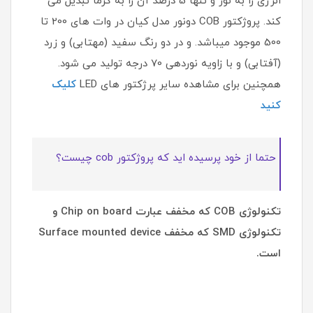
انرژی را به نور و تنها 5 درصد آن را به گرما تبدیل می
کند. پروژکتور COB دونور مدل کیان در وات های 200 تا
500 موجود میباشد. و در دو رنگ سفید (مهتابی) و زرد
(آفتابی) و با زاویه نوردهی 70 درجه تولید می شود.
همچنین برای مشاهده سایر پرژکتور های LED
کلیک
کنید
حتما از خود پرسیده اید که پروژکتور cob چیست؟
تکنولوژی COB که مخفف عبارت Chip on board و
تکنولوژی SMD که مخفف Surface mounted device
است.