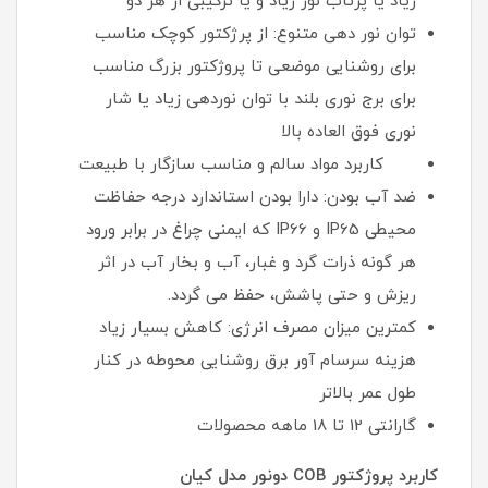
زیاد یا پرتاب نور زیاد و یا ترکیبی از هر دو
توان نور دهی متنوع: از پرژکتور کوچک مناسب
برای روشنایی موضعی تا پروژکتور بزرگ مناسب
برای برج نوری بلند با توان نوردهی زیاد یا شار
نوری فوق العاده بالا
کاربرد مواد سالم و مناسب سازگار با طبیعت
ضد آب بودن: دارا بودن استاندارد درجه حفاظت
محیطی IP65 و IP66 که ایمنی چراغ در برابر ورود
هر گونه ذرات گرد و غبار، آب و بخار آب در اثر
ریزش و حتی پاشش، حفظ می گردد.
کمترین میزان مصرف انرژی: کاهش بسیار زیاد
هزینه سرسام آور برق روشنایی محوطه در کنار
طول عمر بالاتر
گارانتی 12 تا 18 ماهه محصولات
کاربرد پروژکتور COB دونور مدل کیان