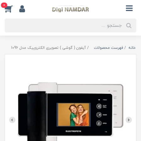
0
خانه
فهرست محصولات
آیفون ( گوشی ) تصویری الکتروپیک مدل 1096