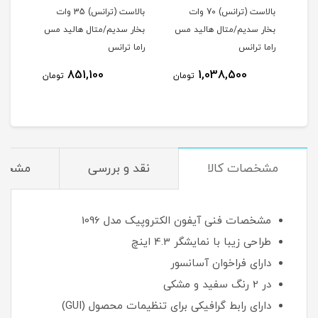
ات
بالاست (ترانس) 70 وات
بالاست (ترانس) 35 وات
مس
بخار سدیم/متال هالید مس
بخار سدیم/متال هالید مس
راما ترانس
راما ترانس
مس ر
851,100
1,038,500
مان
تومان
تومان
مشخصات کالا
نقد و بررسی
مشخص
مشخصات فنی آیفون الکتروپیک مدل 1096
طراحی زیبا با نمایشگر 4.3 اینچ
دارای فراخوان آسانسور
در 2 رنگ سفید و مشکی
دارای رابط گرافیکی برای تنظیمات محصول (GUI)