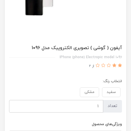
آیفون ( گوشی ) تصویری الکتروپیک مدل 1096
IPhone (phone) Electropic model 1096
از 2
انتخاب رنگ:
سفید
مشکی
تعداد
ویژگی‌های محصول