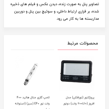
تصاویر پنل به صورت زنده، دیدن عکس و فیلم های ذخیره
شده، بر قراری ارتباط داخلی، و سوئیچ بین پنل و دوربین
مداربسته ها به کار می رود.
محصولات مرتبط
ریموت کنترل روشنایی (1 تا
پروژکتور (نورافکن) مدل
لامپ گازی متال هالید 400
اه
افروز (10تا200 وات) دونور
وات نور E40 (سبز) (استوانه
(توک