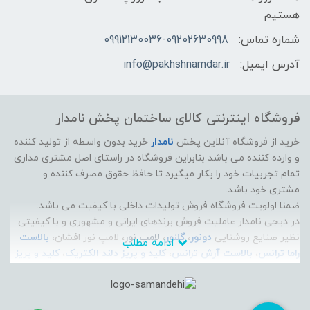
هستیم
شماره تماس:
09912130036-09202630998
آدرس ایمیل:
info@pakhshnamdar.ir
فروشگاه اینترنتی کالای ساختمان پخش نامدار
خرید از فروشگاه آنلاین پخش
نامدار
خرید بدون واسطه از تولید کننده
و وارده کننده می باشد بنابراین فروشگاه در راستای اصل مشتری مداری
تمام تجربیات خود را بکار میگیرد تا حافظ حقوق مصرف کننده و
مشتری خود باشد.
ضمنا اولویت فروشگاه فروش تولیدات داخلی با کیفیت می باشد.
در دیجی نامدار عاملیت فروش برندهای ایرانی و مشهوری و با کیفیتی
نظیر صنایع روشنایی
دونور
،
گلنور
،
لامپ نور
، لامپ نور افشان،
بالاست
ادامه مطلب
راما ترانس
،
بالاست آرش ترانس
،
کلید و پریز دلند الکتریک
،
کلید و پریز
ایران الکتریک
،
الکتروپیک
، سیم و کابل راد افشان سحر، سیم و کابل
لوشان، سیم و کابل زرتافت کرمان، سیم و کابل پرتو الکتریک، سیم و
کابل مازندران،
آذین لوله
، پارس زنده رود پلاست، و... موجود است و می