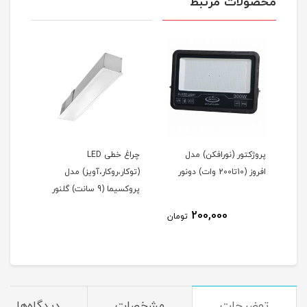
محصولات مرتبط
ریموت کنترل روشنایی (1 تا
پروژکتور (نورافکن) مدل
چراغ خطی LED
اه
افروز (10تا200 وات) دونور
(توکار،روکار،آویز) مدل
(توک
پروکسیما (9 سانت) گلنور
پروکسیما 
200,000
مان
تومان
توضیحات
مشخصات
دیدگاه‌ها