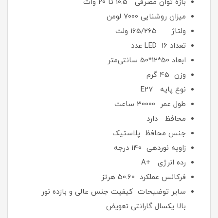
بازه توان مصرفی 10.5 تا 20 وات
میزان روشنایی 7000 لومن
ولتاژ 165/265 ولت
تعداد LED 16 عدد
ابعاد 50*12*50 سانتی‌متر
وزن 45 گرم
نوع پایه E27
طول عمر 30000 ساعت
محافظ دارد
جنس محافظ پلاستیک
زاویه نوردهی 140 درجه
رده انرژی +A
فرکانس عملکرد 50.60 هرتز
سایر توضیحات کیفیت جنس عالی و بازده نور
بالا یکسال گارانتی تعویض