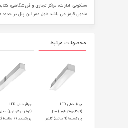
مسکونی، ادارات، مراکز تجاری و فروشگاهی، کتا
مادون قرمز می باشد طول عمر این پنل در حدود 30000 ساعت عمر می کنند. تمامی محصولات دونور دارای یک سال گارانتی می باشند.
محصولات مرتبط
ژکتور (نورافکن) مدل
چراغ خطی LED
چراغ خطی LED
2 وات) دونور
(توکار،روکار،آویز) مدل
(توکار،روکار،آویز) مدل
پروکسیما (9 سانت) گلنور
پروکسیما (6 سانت) گلنور