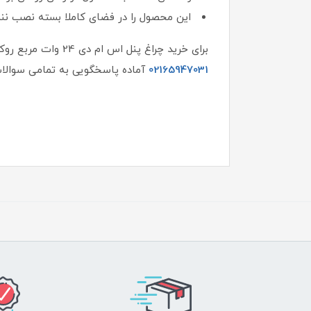
این محصول را در فضای کاملا بسته نصب ننم
برای خرید چراغ پنل اس ام دی 24 وات مربع روکار دونور و یا اطلاع از قیمت این پنل مدل آترین کافیست
02165947031
آماده پاسخگویی به تمامی سوالات