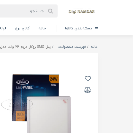
دسته‌بندی کالاها
خانه
کالای برق
لوله
خانه
فهرست محصولات
پنل SMD روکار مربع 24 وات مدل آترین دونور