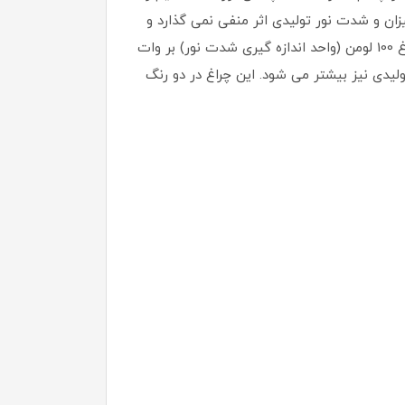
ست، اما این کاهش در میزان و شدت نور تولیدی اثر منفی نمی گذارد و
در عین حال نیز تولید گرمای اضافی در محیط نکرده که خود مزیت بسیار خوبی محسوب می شود. شاری نوری در این چراغ 100 لومن (واحد اندازه گیری شدت نور) بر وات
لیدی نیز بیشتر می شود. این چراغ در دو رنگ