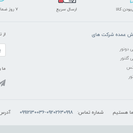
ودن کالا
ارسال سریع
۷ روز ضمانت بازگشت
وش عمده شرکت های
از 
ی دونور
 گلنور
انس
ما ر
ور
شماره تماس:
09912130036-09202630998
آدرس 