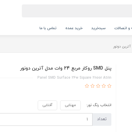
 و اتصالات
سبدخرید
خرید عمده
تماس با ما
پنل SMD روکار مربع 24 وات مدل آترین دونور
Panel SMD Surface 24w Square 2noor Atrin
انتخاب رنگ نور:
مهتابی
آفتابی
تعداد