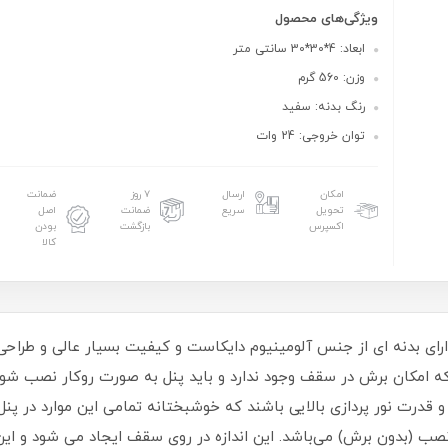
ویژگی‌های محصول
ابعاد: 4*30*30 سانتی متر
وزن: 560 گرم
رنگ بدنه: سفید
توان خروجی: 24 وات
امکان
ارسال
۷ روز
ضمانت
تحویل
سریع
ضمانت
اصل
اکسپرس
بازگشت
بودن
کالا
ی 24 وات آترین دونور دارای بدنه ای از جنس آلومینیوم دایکاست و کیفیت بسیار عال
 امکان برش در سقف وجود ندارد و باید پنل به صورت روکار نصب شود
 قدرت نور پردازی بالایی باشند که خوشبختانه تمامی این موارد در پنل
صب (بدون برش) می‌باشد. این اندازه در روی سقف ایجاد می شود و این