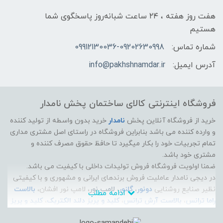
هفت روز هفته ، ۲۴ ساعت شبانه‌روز پاسخگوی شما
هستیم
شماره تماس:
09912130036-09202630998
آدرس ایمیل:
info@pakhshnamdar.ir
فروشگاه اینترنتی کالای ساختمان پخش نامدار
خرید از فروشگاه آنلاین پخش
نامدار
خرید بدون واسطه از تولید کننده
و وارده کننده می باشد بنابراین فروشگاه در راستای اصل مشتری مداری
تمام تجربیات خود را بکار میگیرد تا حافظ حقوق مصرف کننده و
مشتری خود باشد.
ضمنا اولویت فروشگاه فروش تولیدات داخلی با کیفیت می باشد.
در دیجی نامدار عاملیت فروش برندهای ایرانی و مشهوری و با کیفیتی
نظیر صنایع روشنایی
دونور
،
گلنور
،
لامپ نور
، لامپ نور افشان،
بالاست
ادامه مطلب
راما ترانس
،
بالاست آرش ترانس
،
کلید و پریز دلند الکتریک
،
کلید و پریز
ایران الکتریک
،
الکتروپیک
، سیم و کابل راد افشان سحر، سیم و کابل