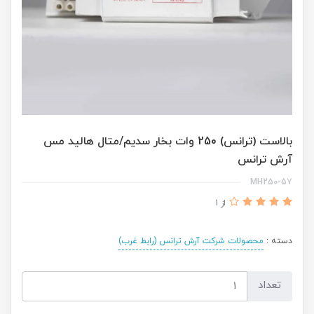
بالاست (ترانس) 250 وات بخار سدیم/متال هالید مس
آرش ترانس
MH250-57
از 1
دسته :
محصولات شرکت آرش ترانس (رابط غرب)
تعداد