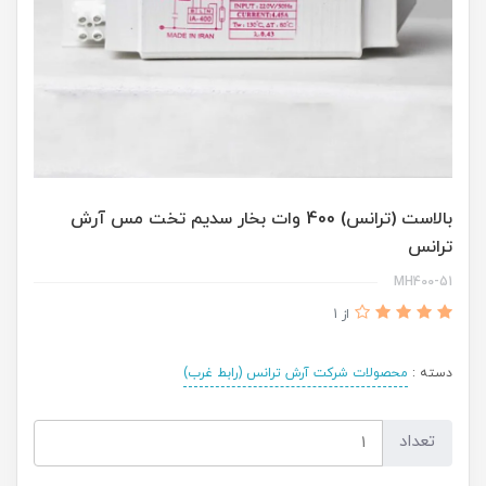
بالاست (ترانس) 400 وات بخار سدیم تخت مس آرش
ترانس
MH400-51
از 1
دسته :
محصولات شرکت آرش ترانس (رابط غرب)
تعداد