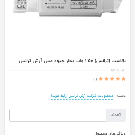
بالاست (ترانس) 250 وات بخار جیوه مس آرش ترانس
M250-51
از 1
دسته :
محصولات شرکت آرش ترانس (رابط غرب)
تعداد
ویژگی‌های محصول