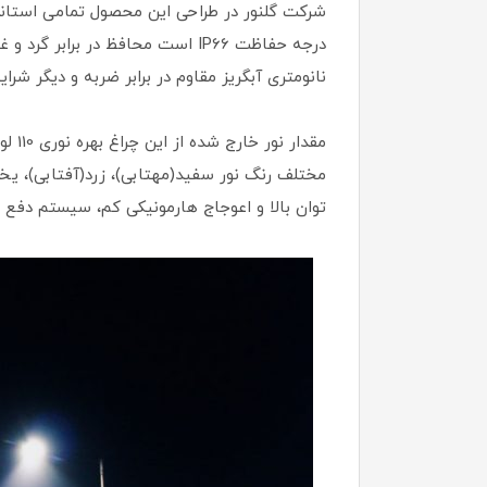
شرکت گلنور در طراحی این محصول تمامی استاندا
درجه حفاظت IP66 است محافظ در ب
نانومتری آبگریز مقاوم در برابر ضربه و دیگر شر
مختلف رنگ نور سفید(مهتابی)، زرد(آفتابی)، یخی
توان بالا و اعوجاج هارمونیکی کم، سیستم دفع حرارتی بهینه ، شاخص نم