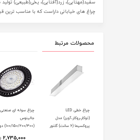
چراغ های خیابانی داراست که با مناسب ترین قیمت بهترین کیف
محصولات مرتبط
چراغ خطی LED
چراغ خطی LED
چراغ سوله ای صنعتی
ار،روکار،آویز) مدل
(توکار،روکار،آویز) مدل
جالینوس
ا (9 سانت) گلنور
پروکسیما (6 سانت) گلنور
(100/150/200/300) دونور
2,735,000
ت