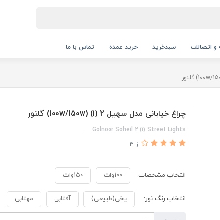
 و اتصالات
سبدخرید
خرید عمده
تماس با ما
چراغ خیابانی مدل سهیل 2 (i) (100w/150w) گلنور
Golnoor Soheil 2 (i) Street Lights
از 3
انتخاب مشخصات:
100وات
150وات
انتخاب رنگ نور:
یخی(طبیعی)
آفتابی
مهتابی