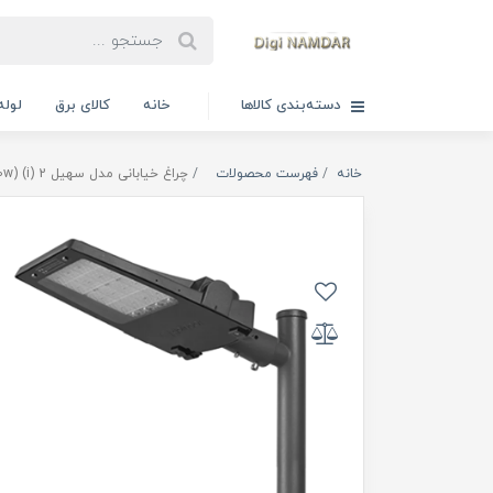
دسته‌بندی کالاها
خانه
کالای برق
لوله
خانه
فهرست محصولات
چراغ خیابانی مدل سهیل 2 (i) (100w/150w) گلنور