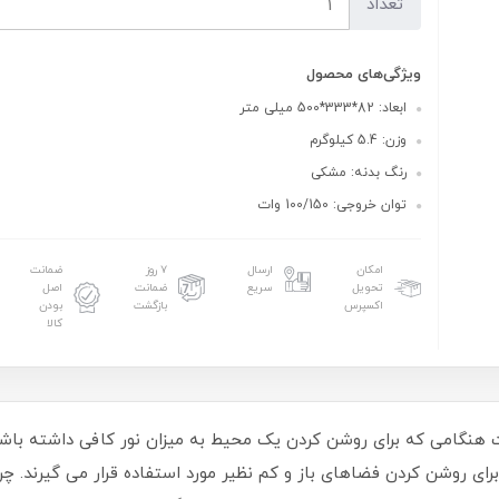
تعداد
ویژگی‌های محصول
ابعاد: 82*333*500 میلی متر
وزن: 5.4 کیلوگرم
رنگ بدنه: مشکی
توان خروجی: 100/150 وات
امکان
ارسال
۷ روز
ضمانت
تحویل
سریع
ضمانت
اصل
اکسپرس
بازگشت
بودن
کالا
خیابانی SMD سهیل 2 (i) گلنور 100/150 وات هنگامی که برای روشن کردن یک محیط به میزان نور ک