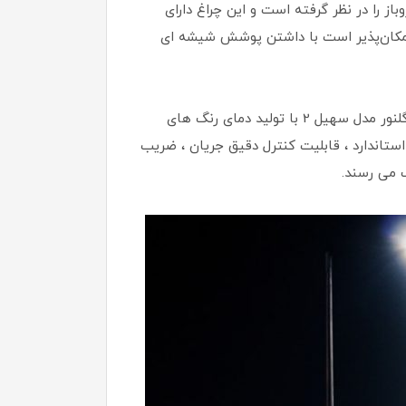
ز را در نظر گرفته است و این چراغ دارای
وی نیز امکان‌پذیر است با داشتن پوشش شیشه ای
مقدار نور خارج شده از این چراغ بهره نوری 110 لومن بر وات است که از راندمان خوبی برخوردار است. چراغ های خیابانی گلنور مدل سهیل 2 با تولید دمای رنگ های
استاندارد ، قابلیت کنترل دقیق جریان ، ضریب