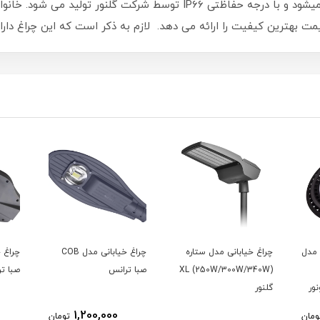
سفید(مهتابی)، زرد(آفتابی)، یخی(طبیعی) تولید میشود و با درجه حفاظتی IP66
یت را ارائه می دهد. لازم به ذکر است که این چراغ دارای 3 سال (36 ماه) ضمانت می باش
 مدل
چراغ خیابانی مدل ستاره
چراغ خیابانی مدل COB
XL (250W/300W/340W)
صبا ترانس
صبا ت
گلنور
1,200,000
ومان
تومان