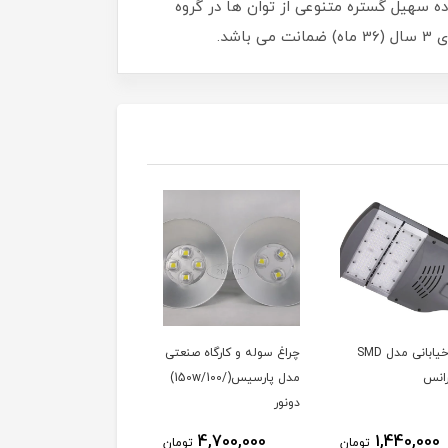
 توسط شرکت گلنور تولید می شود. خانواده سهیل گستره متنوعی از توان ها در گروه
د.
چراغ خیابانی مدل SMD
چراغ سوله و کارگاه صنعتی
پرژکتور (نورافکن) مدلL
رانس
مدل پارسیس(/150w/100)
آریل (240w/280w) گلنور
دونور
12,847,000
4,700,000
1,440,000
تومان
تومان
توم