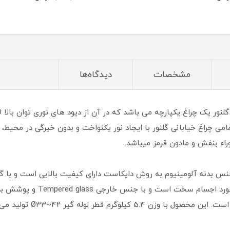
مشخصات
دیدگاه‌ها
امی چراغ خیابانی گلنور با ایجاد نور یکنواخت و بدون خیرگی در محیط، 
اء بنفش و مادون قرمز میباشد.
100/150 وات سهیل 2 (i) گلنور با جنس بدنه آلومینیوم به روش دایکاست دارای کیفیت بالا
چراغ خیابانی با درجه ی IK07 مح
گرم قطر لوله گیر Ø33~42 تولید می شود.