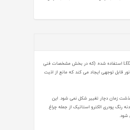
چراغ خیابانی ال ای دی 100/150 وات سهیل 2 (i) گلنور یک چراغ یکپارچه می باشد که در آن از دیود های نوری توان بالا LED استفاده شده. (که در بخش مشخصات فنی
نور قابل توجهی ایجاد می کند که مانع از اذیت
یی است و با گذشت زمان دچار تغییر شکل نمی شود. این
افظ در برابر برخورد اجسام سخت است و با جنس خارجی Tempered glass و پوشش بدنه رنگ پودری الکترو استاتیک از جمله چراغ