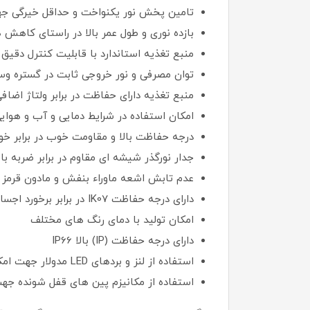
تامین پخش نور یکنواخت و حداقل خیرگی جه
بازده نوری و طول عمر بالا در راستای کاهش 
منبع تغذیه استاندارد با قابلیت کنترل دقیق
توان مصرفی و نور خروجی ثابت در گستره وسیعی از ولت
منبع تغذیه دارای حفاظت در برابر ولتاژ اضافی
امکان استفاده در شرایط دمایی و آب و هوای
درجه حفاظت بالا و مقاومت خوب در برابر خ
جدار نورگذر شیشه ای مقاوم در برابر ضربه ب
عدم تابش اشعه ماوراء بنفش و مادون قرمز
دارای درجه حفاظت IK07 در برابر برخورد اجسام سخت
امکان تولید با دمای رنگ های مختلف
دارای درجه حفاظت (IP) بالا IP66
استفاده از لنز و بردهای LED مدولار جهت امکان دستیابی به پخش نورهای متفاوت و مورد نیاز
استفاده از مکانیزم پین های قفل شونده جه