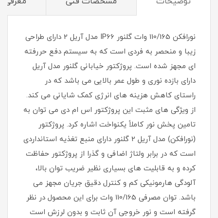
توضیحات
مشخصات فنی
معرفی ن
نورافکن 110/165 وات گلنور IP66 مدل آریل 2 دارای طراحی
زیبا و منحصر به فردی است که به سیستم دفع حررفته
ای مجهز شده است. پروژکتور خیابانی گلنور مدل آریل
دارای بازده نوری و طول عمر بالایی می باشد که در
راستای کاهش هزینه های انرژی کمک شایانی می کند.
از ویژگی های مثبت این پروژکتور اس ام دی می توان به
تامین پخش نور کاملاً یکنواخت اشاره کرد. پروژکتور
(نورافکن) مدل آریل 2 گلنور دارای منبع تغذیه استانداردی
است که در برابر ولتاژ اضافی و گذرا از پروژکتور حفاظت
کرده و به قابلیت های بسیاری نظیر ضریب توان بالا،
آلودگی هارمونیکی کم و کنترل دقیق جریان مجهز می
باشد. توان مصرفی 110/165 وات برای این محصول در نظر
گرفته است و نور خروجی آن ثابت و بدون لرزش است