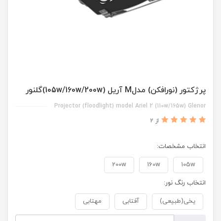
پرژکتور (نورافکن) مدلM آریل (105w/160w/200w)گلنور
Projector (floodlight) model Ariel 2 (110w/165w) Glenor
از 2
انتخاب مشخصات:
200w
160w
105w
انتخاب رنگ نور:
یخی(طبیعی)
آفتابی
مهتابی