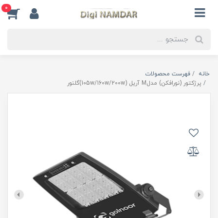
0
خانه
فهرست محصولات
پرژکتور (نورافکن) مدلM آریل (105w/160w/200w)گلنور