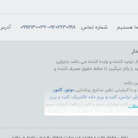
شماره تماس:
09912130036-09202630998
آدرس 
ار
تولید کننده و وارده کننده می باشد بنابراین
 را بکار میگیرد تا حافظ حقوق مصرف کننده و
ی باشد.
و با کیفیتی نظیر صنایع روشنایی
دونور
،
گلنور
،
رش ترانس
،
کلید و پریز دلند الکتریک
،
کلید و پریز
یم و کابل لوشان، سیم و کابل زرتافت کرمان، سیم
ارس زنده رود پلاست، و... موجود است و می توانید
کنید و به راحتی درب منزل تحویل بگیرید.
مشکلات شما عزیزان، بستر شبکه اجتماعی
تا بتوانید نیازها و مشکلات کالای ساختمانی خود را
تمامی حقوق مادی و معنوی این سایت متعلق به دیجی نامدار می‌باشد.