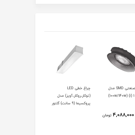
چراغ صنعتی SMD مدل
چراغ خطی LED
چراغ خطی LED
مریخ 1 (i) (100w/140w)
(توکار،روکار،آویز) مدل
(توکار،روکار،آویز) مدل
پروکسیما (9 سانت) گلنور
پروکسیما (6 سانت) گلنور
4,088,000
تومان