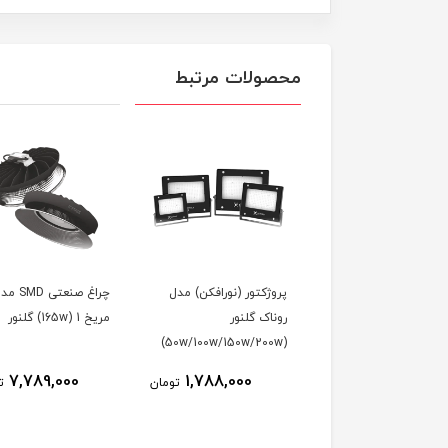
محصولات مرتبط
ژکتور (نورافکن) مدل
پروژکتور (نورافکن) مدل
چراغ صنعتی SMD
2 وات) دونور
روناک گلنور
مریخ 1 (165w) گلنور
(50w/100w/150w/200w)
7,789,000
1,788,000
200,000
تومان
تومان
ت