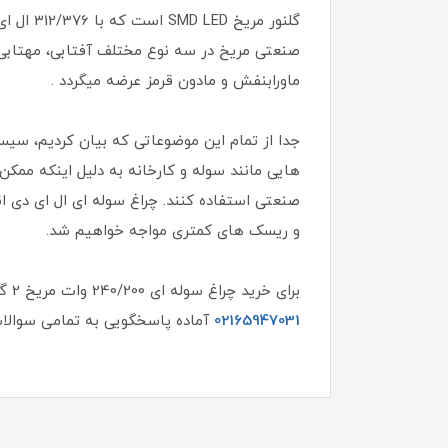
گلنور م
ماورابنفش و مادون قرمز عرضه میگردد .
جدا از تمام این موضوعاتی که بیان کردیم، سیس
هایی مانند سوله و کارخانه به دلیل اینکه ممک
صنعتی استفاده کنند. چراغ سوله ای ال ای دی ان
و ریسک های کمتری مواجه خواهیم شد.
برای خرید چراغ سوله ای 240/200 وات مریخ 2 گلنور و یا اطلاع از قیمت چراغ کارگاهی کافیست
02165947031
آماده پاسخگویی به تمامی سوالات