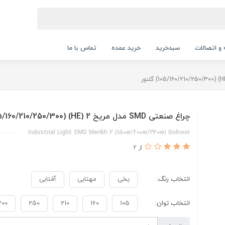
 و اتصالات
سبدخرید
خرید عمده
تماس با ما
چراغ صنعتی SMD مدل مریخ 2 (HE) (105/160/210/250/300) گلنور
Industrial Light SMD Merikh 2 (150w/200w/240w) Golnoor
از 2
انتخاب رنگ:
یخی
مهتابی
آفتابی
انتخاب توان:
105
160
210
250
300