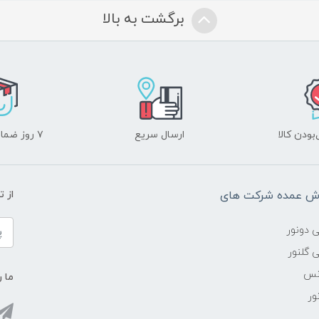
برگشت به بالا
ودن کالا
ارسال سریع
۷ روز ضمانت بازگشت
وش عمده شرکت های
از 
ی دونور
 گلنور
انس
ما ر
ور