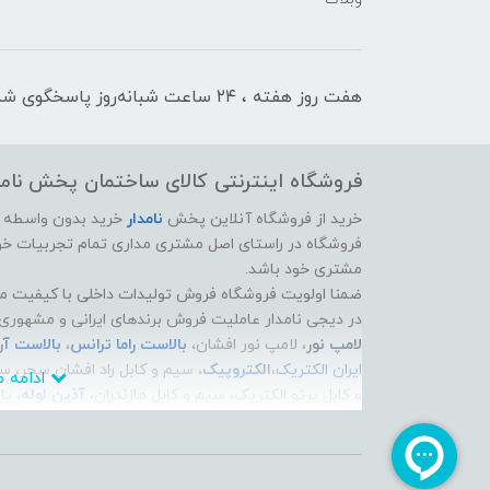
هفت روز هفته ، ۲۴ ساعت شبانه‌روز پاسخگوی شما هستیم
فروشگاه اینترنتی کالای ساختمان پخش نامد
خرید از فروشگاه آنلاین پخش
نامدار
خرید بدون واسطه از 
فروشگاه در راستای اصل مشتری مداری تمام تجربیات خود
مشتری خود باشد.
ضمنا اولویت فروشگاه فروش تولیدات داخلی با کیفیت م
در دیجی نامدار عاملیت فروش برندهای ایرانی و مشهوری 
لامپ نور
، لامپ نور افشان،
بالاست راما ترانس
،
بالاست آ
ایران الکتریک
،
الکتروپیک
، سیم و کابل راد افشان سحر، س
ادامه مطلب
و کابل پرتو الکتریک، سیم و کابل مازندران،
آذین لوله
، پ
جدیدترین محصولات این برندها رو به صورت آنلاین تهیه 
فروشگاه اینترنتی دیجی نامدار برای پاسخ به سوالات و 
اینستاگرام و مجله اینترنتی دیجی نامدار را فراهم آورده، 