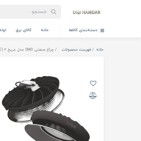
دسته‌بندی کالاها
خانه
کالای برق
لوله
خانه
فهرست محصولات
چراغ صنعتی SMD مدل مریخ 2 (HE) (105/160/210/250/300) گلنور