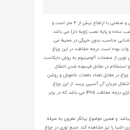
چراغ صنعتی 200/240 وات مدل مریخ 2 گلنور از جمله چراغ های صنعتی میباشد که کارکرد مناسبی در محیط های تجاری و صنعتی با ارتفاع بیش از 4 متر است و
 ساده و پایه نصب زاویه دار) می باشد.
وشنایی مناسب، بدون خیرگی در محیط می
ژ ورودی 230 ولت و توان نامی 240/200 وات می باشد است که دارای شاری نوری 135 لومن بر وات بوده است. درجه حفاظت در این چراغ
ا طراحی نوین از صفحات آلومینیوم به روش دایکاست
ت و استحکام در مقابل فرسوده شدن انتقال
ن چراغ در مقابل تعداد دفعات خاموش و روشن
تقال جریان آن آسیبی برسد. از این چراغ
میتوان در محیط های بسیار سرد و بسیار گرم استفاده کرد چرا که شرایط محیطی بر تولید نور آن اثرگذار نخواهد بود. و دارای درجه حفاظت IP65 می باشد که در برابر
نوری بالا و به دلیل بهره بردن از تکنولوژی LED SMD دارای طول عمر بالای 50000 ساعت میباشد. و همین موضوع بیانگر مقرون به صرفه
ن اشیا را نیز مشاهده کند. منبع نوری در چراغ