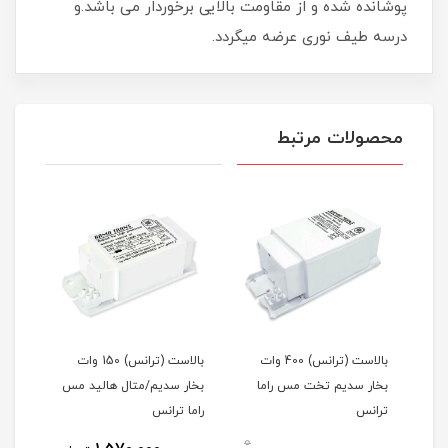
پوشانده شده و از مقاومت بالایی برخوردار می باشد.و
درسه طیف نوری عرضه میگردد.
محصولات مرتبط
وات
بالاست (ترانس) 400 وات
بالاست (ترانس) 150 وات
ا
بخار سدیم تخت مس راما
بخار سدیم/متال هالید مس
بخار
ترانس
راما ترانس
راما
0