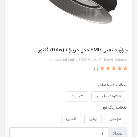
چراغ صنعتی SMD مدل مریخ 1 (165w) گلنور
Industrial Light SMD Merikh 1 (165w) Golnoor
از 1
انتخاب مشخصات:
165وات دفیوزر
165وات
انتخاب رنگ نور:
مهتابی
یخی
آفتابی
تعداد