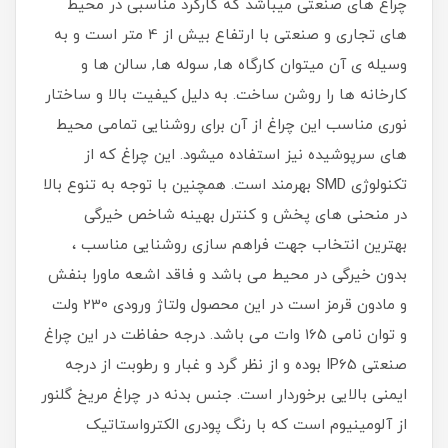
چراغ های صنعتی میباشد که کارکرد مناسبی در محیط
های تجاری و صنعتی با ارتفاع بیش از 4 متر است و به
وسیله ی آن میتوان کارگاه ها, سوله ها, سالن ها و
کارخانه ها را روشن ساخت. به دلیل کیفیت بالا و ساختار
نوری مناسب این چراغ از آن برای روشنایی تمامی محیط
های سرپوشیده نیز استفاده میشود. این چراغ که از
تکنولوژی SMD بهرمند است. همچنین با توجه به تنوع بالا
در منحنی های پخش و کنترل بهینه شاخص خیرگی
بهترین انتخاب جهت فراهم سازی روشنایی مناسب ،
بدون خیرگی در محیط می باشد و فاقد اشعه ماورا بنفش
و مادون قرمز است در این محصول ولتاژ ورودی 230 ولت
و توان نامی 165 وات می باشد. درجه حفاظت در این چراغ
صنعتی IP65 بوده و از نظر گرد و غبار و رطوبت از درجه
ایمنی بالایی برخوردار است. جنس بدنه در چراغ مریخ گلنور
از آلومینیوم است که با رنگ پودری الکترواستاتیک