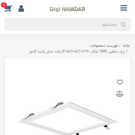
0
خانه
فهرست محصولات
پنل سقفی SMD توکار 60*60 (/40w/60w) وات مدل پانیذ گلنور