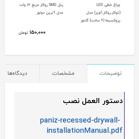
چراغ خطی LED
پنل SMD روکار مربع 12 وات
(توکار،روکار،آویز) مدل
مدل آترین دونور
مدل 
پروکسیما (6 سانت) گلنور
150,000
تومان
توضیحات
مشخصات
دیدگاه‌ها
دستور العمل نصب
paniz-recessed-drywall-
installationManual.pdf