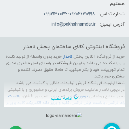
هستیم
شماره تماس:
09912130036-09202630998
آدرس ایمیل:
info@pakhshnamdar.ir
فروشگاه اینترنتی کالای ساختمان پخش نامدار
خرید از فروشگاه آنلاین پخش
نامدار
خرید بدون واسطه از تولید کننده
و وارده کننده می باشد بنابراین فروشگاه در راستای اصل مشتری مداری
تمام تجربیات خود را بکار میگیرد تا حافظ حقوق مصرف کننده و
مشتری خود باشد.
ضمنا اولویت فروشگاه فروش تولیدات داخلی با کیفیت می باشد.
در دیجی نامدار عاملیت فروش برندهای ایرانی و مشهوری و با کیفیتی
نظیر صنایع روشنایی
دونور
،
گلنور
،
لامپ نور
، لامپ نور افشان،
بالاست
ادامه مطلب
راما ترانس
،
بالاست آرش ترانس
،
کلید و پریز دلند الکتریک
،
کلید و پریز
ایران الکتریک
،
الکتروپیک
، سیم و کابل راد افشان سحر، سیم و کابل
لوشان، سیم و کابل زرتافت کرمان، سیم و کابل پرتو الکتریک، سیم و
کابل مازندران،
آذین لوله
، پارس زنده رود پلاست، و... موجود است و می