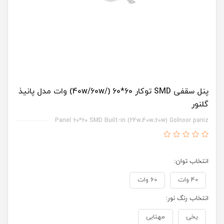
پنل سقفی SMD توکار 60*60 (/40w/60w) وات مدل پانیذ
گلنور
Panel 60*60 SMD Built-in (24w،40w،60w) Golnoor paniz
انتخاب توان:
40 وات
60 وات
انتخاب رنگ نور:
یخی
مهتابی