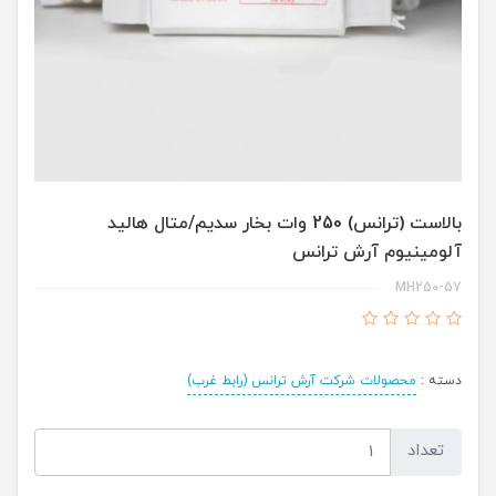
بالاست (ترانس) 250 وات بخار سدیم/متال هالید
آلومینیوم آرش ترانس
MH250-57
دسته :
محصولات شرکت آرش ترانس (رابط غرب)
تعداد