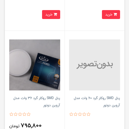
خرید
خرید
پنل SMD روکار گرد 60 وات مدل
پنل SMD روکار گرد 36 وات مدل
آروین دونور
آروین دونور
795,800
تومان