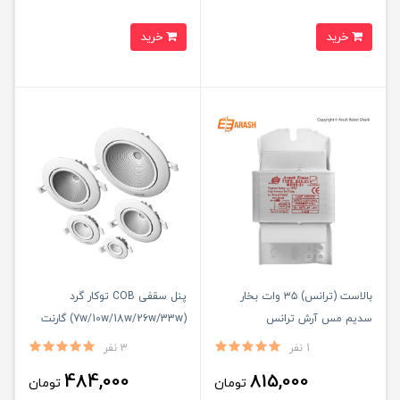
خرید
خرید
بالاست (ترانس) ۳۵ وات بخار
پنل سقفی COB توکار گرد
سدیم مس آرش ترانس
(7w/10w/18w/26w/33w) گارنت
گلنور
1 نفر
3 نفر
484,000
815,000
تومان
تومان