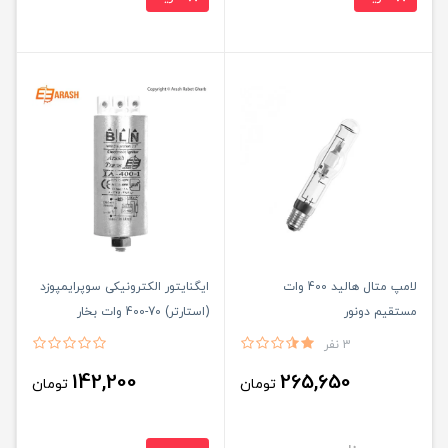
لامپ متال هالید 400 وات
ایگنایتور الکترونیکی سوپرایمپوزد
مستقیم دونور
(استارتر) 70-400 وات بخار
سدیم/35-400 وات متال هالید
3 نفر
فلزی آرش ترانس
142,200
265,650
تومان
تومان