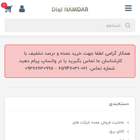
0
همکار گرامی لطفا جهت خرید عمده و درصد تخفیف با
کارشناسان ما تماس بگیرید یا در واتساپ پیام دهید.
شماره تماس: 021-65947031 - 09362630998
دسته‌بندی
عاملیت فروش عمده شرکت های
کالای برق