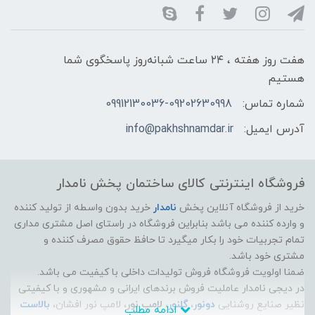
هفت روز هفته ، ۲۴ ساعت شبانه‌روز پاسخگوی شما
هستیم
شماره تماس:
09912130036-09202630998
آدرس ایمیل:
info@pakhshnamdar.ir
فروشگاه اینترنتی کالای ساختمان پخش نامدار
خرید از فروشگاه آنلاین پخش
نامدار
خرید بدون واسطه از تولید کننده
و وارده کننده می باشد بنابراین فروشگاه در راستای اصل مشتری مداری
تمام تجربیات خود را بکار میگیرد تا حافظ حقوق مصرف کننده و
مشتری خود باشد.
ضمنا اولویت فروشگاه فروش تولیدات داخلی با کیفیت می باشد.
در دیجی نامدار عاملیت فروش برندهای ایرانی و مشهوری و با کیفیتی
نظیر صنایع روشنایی
دونور
،
گلنور
،
لامپ نور
، لامپ نور افشان،
بالاست
ادامه مطلب