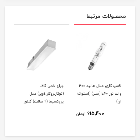
محصولات مرتبط
لامپ گازی متال هالید 400
چراغ خطی LED
وات نور E40 (سبز) (استوانه
(توکار،روکار،آویز) مدل
(توک
ای)
پروکسیما (9 سانت) گلنور
پروکسیما 
615,400
مان
تومان