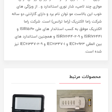
موازی چند لامپ، شار نوری استاندارد و... از ویژگی های
خوب این بالاست مو توان نام برد و دارای گارانتی دو ساله
شرکت راما الکتریک (راما ترانس) است. شرکت راما
الکتریک موفق به کسب استاندار های ملی ISIRI5190 و
ISIRI76441 و ISIRI7644-2-9 و همچنین استاندارد های
بین المللی IEC60923 و IEC61347-1 و IEC61347-2-9 نیز
شده است.
محصولات مرتبط