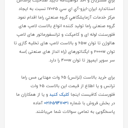
براي مشتريان و اخذ گواهينامه تاييد صلاحيت براساس
استاندارد ايران-ايزو-آي‌ اي سي 17025 نسبت به ايجاد
مركز خدمات آزمايشگاهي گروه صنعتي راما اقدام نمود.
گروه صنعتی راما تولید کننده انواع بالاست لامپ های
فلورسنت لوله ای و کامپکت و ترانسفورماتور های لامپ
هالوژن تا توان 65w و بالاست لامپ های تخلیه گازی تا
توان 2000w و ایگناتورهای (راه انداز های صنعتی )سه
سر سوپر ایمپوز تا توان 400w را دارد.
برای خرید بالاست (ترانس) 65 وات مهتابی مس راما
ترانس و یا اطلاع از قیمت این بالاست 65 وات
فلورسنت کافیست اینجا
کلیک کنید
و یا از همکاران ما
در بخش فروش با شماره
02165947031
آماده
پاسخگویی به تمامی سوالات شما می‌باشند.