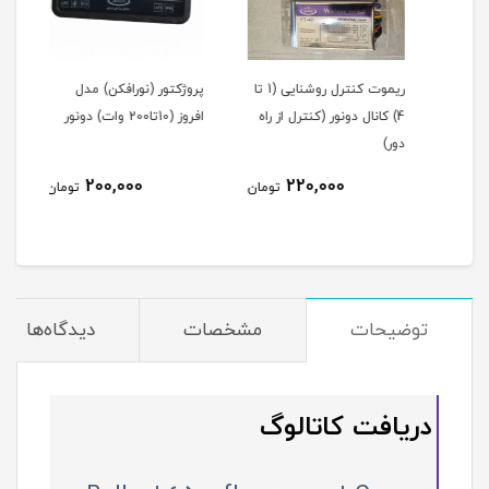
پنل سقفی SMD توکار 60*60
ریموت کنترل روشنایی (1 تا
پروژکتور (نورافکن) مدل
4) کانال دونور (کنترل از راه
افروز (10تا200 وات) دونور
دور)
ای)
200,000
220,000
مان
تومان
تومان
توضیحات
مشخصات
دیدگاه‌ها
دریافت کاتالوگ