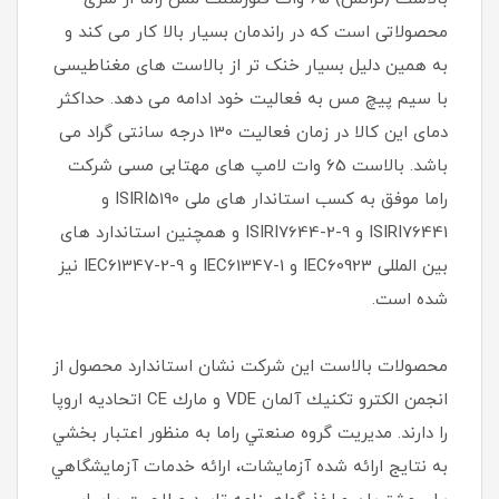
محصولاتی است که در راندمان بسیار بالا کار می کند و
به همین دلیل بسیار خنک تر از بالاست های مغناطیسی
با سیم پیچ مس به فعالیت خود ادامه می دهد. حداکثر
دمای این کالا در زمان فعالیت 130 درجه سانتی گراد می
باشد. بالاست 65 وات لامپ های مهتابی مسی شرکت
راما موفق به کسب استاندار های ملی ISIRI5190 و
ISIRI76441 و ISIRI7644-2-9 و همچنین استاندارد های
بین المللی IEC60923 و IEC61347-1 و IEC61347-2-9 نیز
شده است.
محصولات بالاست اين شركت نشان استاندارد محصول از
انجمن الكترو تكنيك آلمان VDE و مارك CE اتحاديه اروپا
را دارند. مديريت گروه صنعتي راما به منظور اعتبار بخشي
به نتايج ارائه شده آزمايشات، ارائه خدمات آزمايشگاهي