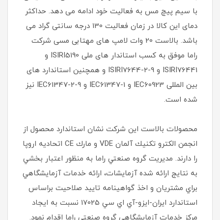
با سیم پیچ مس به فعالیت خود ادامه می دهد. حداکثر
دمای این کالا در زمان فعالیت 130 درجه سانتی گراد می
باشد. بالاست 20 وات لامپ های مهتابی مسی شرکت
راما موفق به کسب استاندار های ملی ISIRI5190 و
ISIRI76441 و ISIRI7644-2-9 و همچنین استاندارد های
بین المللی IEC60923 و IEC61347-1 و IEC61347-2-9 نیز
شده است.
محصولات بالاست اين شركت نشان استاندارد محصول از
انجمن الكترو تكنيك آلمان VDE و مارك CE اتحاديه اروپا
را دارند. مديريت گروه صنعتي راما به منظور اعتبار بخشي
به نتايج ارائه شده آزمايشات، ارائه خدمات آزمايشگاهي
براي مشتريان و اخذ گواهينامه تاييد صلاحيت براساس
استاندارد ايران-ايزو-آي‌ اي سي 17025 نسبت به ايجاد
مركز خدمات آزمايشگاهي گروه صنعتي راما اقدام نمود.