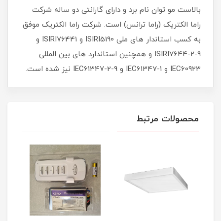
بالاست مو توان نام برد و دارای گارانتی دو ساله شرکت
راما الکتریک (راما ترانس) است. شرکت راما الکتریک موفق
به کسب استاندار های ملی ISIRI5190 و ISIRI76441 و
ISIRI7644-2-9 و همچنین استاندارد های بین المللی
IEC60923 و IEC61347-1 و IEC61347-2-9 نیز شده است.
محصولات مرتبط