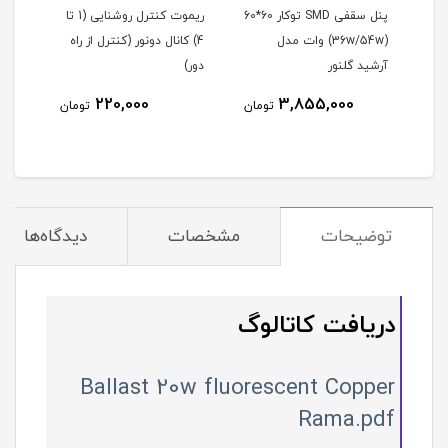
پنل سقفی SMD توکار 60*60
ریموت کنترل روشنایی (1 تا
پروژ
سوپرایمپوزد (استارتر) 70-40
(36w/54w) وات مدل
4) کانال دونور (کنترل از راه
افروز (10تا200 و
آرشید گلنور
دور)
220,000
3,855,000
مان
تومان
تومان
توضیحات
مشخصات
دیدگاه‌ها
دریافت کاتالوگ
Ballast 20w fluorescent Copper
Rama.pdf