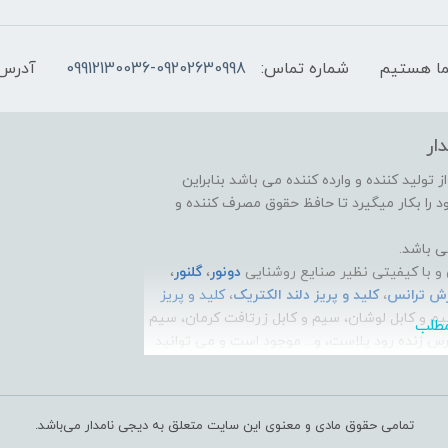
شماره تماس:
09912130036-09202630998
آدرس 
ار
تولید کننده و وارده کننده می باشد بنابراین
 را بکار میگیرد تا حافظ حقوق مصرف کننده و
ی باشد.
و با کیفیتی نظیر صنایع روشنایی
دونور
،
گلنور
،
رش ترانس
،
کلید و پریز دلند الکتریک
،
کلید و پریز
یم و کابل لوشان، سیم و کابل زرتافت کرمان، سیم
ارس زنده رود پلاست، و... موجود است و می توانید
کنید و به راحتی درب منزل تحویل بگیرید.
مشکلات شما عزیزان، بستر شبکه اجتماعی
تا بتوانید نیازها و مشکلات کالای ساختمانی خود را
تمامی حقوق مادی و معنوی این سایت متعلق به دیجی نامدار می‌باشد.
لات آشنا شوید. همچنین شما می توانید برای رفع