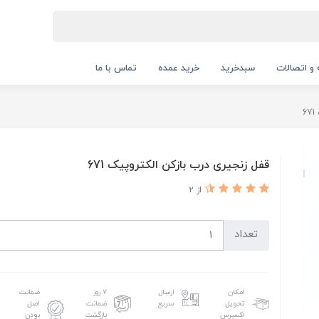
 و اتصالات
سبدخرید
خرید عمده
تماس با ما
6
قفل زنجیری درب بازکن الکتروپیک 671
از 2
تعداد
امکان
ارسال
۷ روز
ضمانت
تحویل
سریع
ضمانت
اصل
اکسپرس
بازگشت
بودن