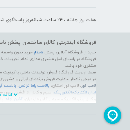
هفت روز هفته ، ۲۴ ساعت شبانه‌روز پاسخگوی شما هستیم
فروشگاه اینترنتی کالای ساختمان پخش نامد
خرید از فروشگاه آنلاین پخش
نامدار
خرید بدون واسطه از 
فروشگاه در راستای اصل مشتری مداری تمام تجربیات خود
مشتری خود باشد.
ضمنا اولویت فروشگاه فروش تولیدات داخلی با کیفیت م
در دیجی نامدار عاملیت فروش برندهای ایرانی و مشهوری 
لامپ نور
، لامپ نور افشان،
بالاست راما ترانس
،
بالاست آ
ایران الکتریک
،
الکتروپیک
، سیم و کابل راد افشان سحر، س
ادامه مطلب
و کابل پرتو الکتریک، سیم و کابل مازندران،
آذین لوله
، پ
جدیدترین محصولات این برندها رو به صورت آنلاین تهیه 
فروشگاه اینترنتی دیجی نامدار برای پاسخ به سوالات و 
اینستاگرام و مجله اینترنتی دیجی نامدار را فراهم آورده، 
رفع نمایید و با بهترین برندهای الکتریکی و لوله و اتصا