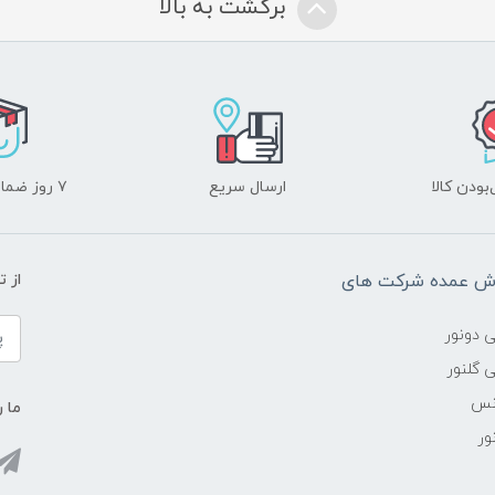
برگشت به بالا
ودن کالا
ارسال سریع
۷ روز ضمانت بازگشت
وش عمده شرکت های
از 
ی دونور
 گلنور
انس
ما ر
ور