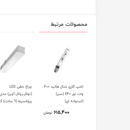
محصولات مرتبط
ژکتور (نورافکن) مدل
لامپ گازی متال هالید 400
چراغ خطی LED
2 وات) دونور
وات نور E40 (سبز)
(توکار،روکار،آویز) مدل
(استوانه ای)
پروکسیما (9 سانت) گلنور
615,400
200,000
تومان
تومان