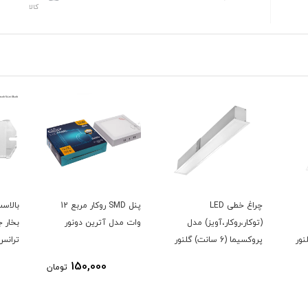
کالا
چراغ خطی LED
پنل SMD روکار مربع 12
(توکار،روکار،آویز) مدل
وات مدل آترین دونور
بخار 
پروکسیما (6 سانت) گلنور
ترانس
150,000
تومان