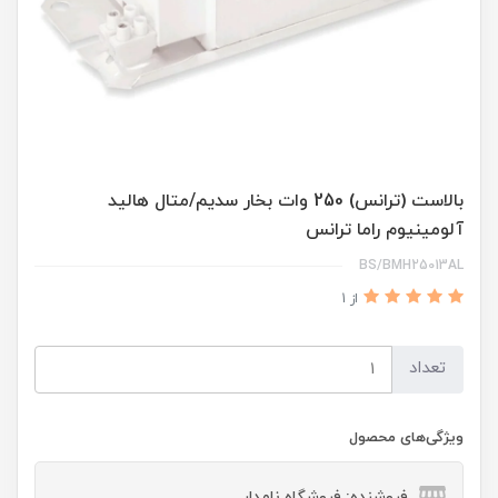
بالاست (ترانس) 250 وات بخار سدیم/متال هالید
آلومینیوم راما ترانس
BS/BMH25013AL
از 1
تعداد
ویژگی‌های محصول
فروشنده: فروشگاه نامدار