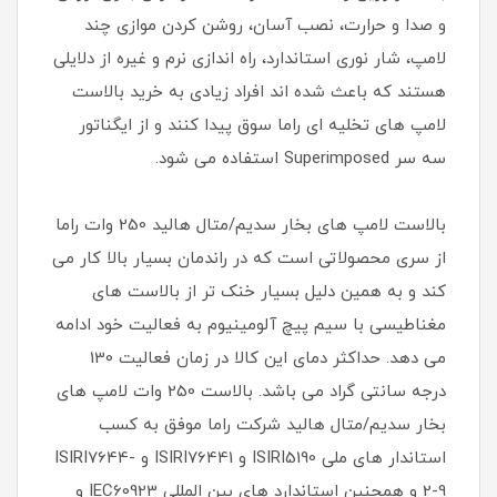
و صدا و حرارت، نصب آسان، روشن کردن موازی چند
لامپ، شار نوری استاندارد، راه اندازی نرم و غیره از دلایلی
هستند که باعث شده اند افراد زیادی به خرید بالاست
لامپ های تخلیه ای راما سوق پیدا کنند و از ایگناتور
سه سر Superimposed استفاده می شود.
بالاست لامپ های بخار سدیم/متال هالید 250 وات راما
از سری محصولاتی است که در راندمان بسیار بالا کار می
کند و به همین دلیل بسیار خنک تر از بالاست های
مغناطیسی با سیم پیچ آلومینیوم به فعالیت خود ادامه
می دهد. حداکثر دمای این کالا در زمان فعالیت 130
درجه سانتی گراد می باشد. بالاست 250 وات لامپ های
بخار سدیم/متال هالید شرکت راما موفق به کسب
استاندار های ملی ISIRI5190 و ISIRI76441 و ISIRI7644-
2-9 و همچنین استاندارد های بین المللی IEC60923 و