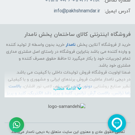
شماره تماس:
09912130036-09202630998
آدرس ایمیل:
info@pakhshnamdar.ir
فروشگاه اینترنتی کالای ساختمان پخش نامدار
خرید از فروشگاه آنلاین پخش
نامدار
خرید بدون واسطه از تولید کننده
و وارده کننده می باشد بنابراین فروشگاه در راستای اصل مشتری مداری
تمام تجربیات خود را بکار میگیرد تا حافظ حقوق مصرف کننده و
مشتری خود باشد.
ضمنا اولویت فروشگاه فروش تولیدات داخلی با کیفیت می باشد.
در دیجی نامدار عاملیت فروش برندهای ایرانی و مشهوری و با کیفیتی
نظیر صنایع روشنایی
دونور
،
گلنور
،
لامپ نور
، لامپ نور افشان،
بالاست
ادامه مطلب
راما ترانس
،
بالاست آرش ترانس
،
کلید و پریز دلند الکتریک
،
کلید و پریز
ایران الکتریک
،
الکتروپیک
، سیم و کابل راد افشان سحر، سیم و کابل
لوشان، سیم و کابل زرتافت کرمان، سیم و کابل پرتو الکتریک، سیم و
کابل مازندران،
آذین لوله
، پارس زنده رود پلاست، و... موجود است و می
توانید جدیدترین محصولات این برندها رو به صورت آنلاین تهیه کنید
و به راحتی درب منزل تحویل بگیرید.
تمامی حقوق مادی و معنوی این سایت متعلق به دیجی نامدار می‌باشد.
فروشگاه اینترنتی دیجی نامدار برای پاسخ به سوالات و مشکلات شما