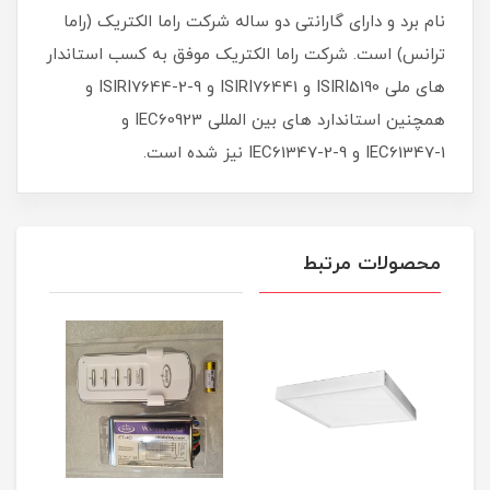
نام برد و دارای گارانتی دو ساله شرکت راما الکتریک (راما
ترانس) است. شرکت راما الکتریک موفق به کسب استاندار
های ملی ISIRI5190 و ISIRI76441 و ISIRI7644-2-9 و
همچنین استاندارد های بین المللی IEC60923 و
IEC61347-1 و IEC61347-2-9 نیز شده است.
محصولات مرتبط