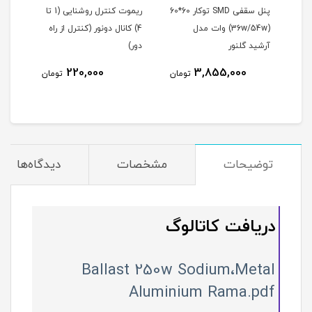
پنل سقفی SMD توکار 60*60
ریموت کنترل روشنایی (1 تا
پروژ
سوپرایمپوزد (استارتر) 70-40
(36w/54w) وات مدل
4) کانال دونور (کنترل از راه
افروز (10تا200 و
آرشید گلنور
دور)
220,000
3,855,000
مان
تومان
تومان
توضیحات
مشخصات
دیدگاه‌ها
دریافت کاتالوگ
Ballast 250w Sodium،Metal
Aluminium Rama.pdf