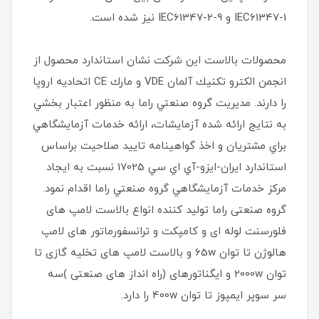
IEC61347-1 و IEC61347-2-9 نیز شده است.
محصولات بالاست اين شركت نشان استاندارد محصول از
انجمن الكترو تكنيك آلمان VDE و مارك CE اتحاديه اروپا
را دارند. مديريت گروه صنعتي راما به منظور اعتبار بخشي
به نتايج ارائه شده آزمايشات، ارائه خدمات آزمايشگاهي
براي مشتريان و اخذ گواهينامه تاييد صلاحيت براساس
استاندارد ايران-ايزو-آي‌ اي سي 17025 نسبت به ايجاد
مركز خدمات آزمايشگاهي گروه صنعتي راما اقدام نمود.
گروه صنعتی راما تولید کننده انواع بالاست لامپ های
فلورسنت لوله ای و کامپکت و ترانسفورماتور های لامپ
هالوژن تا توان 65w و بالاست لامپ های تخلیه گازی تا
توان 2000w و ایگناتورهای (راه انداز های صنعتی )سه
سر سوپر ایمپوز تا توان 400w را دارد.