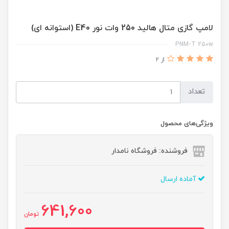
لامپ گازی متال هالید 250 وات نور E40 (استوانه ای)
PNM-T 250w
از 2
تعداد
ویژگی‌های محصول
فروشنده: فروشگاه نامدار
آماده ارسال
641,600
تومان