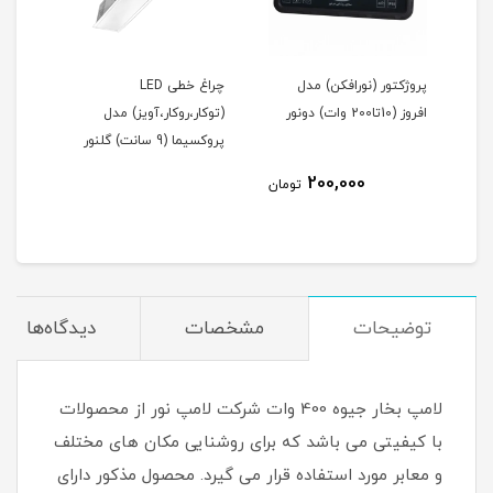
ریموت کنترل روشنایی (1 تا
پروژکتور (نورافکن) مدل
چراغ خطی LED
اه
افروز (10تا200 وات) دونور
(توکار،روکار،آویز) مدل
(توک
پروکسیما (9 سانت) گلنور
پروکسیما 
200,000
مان
تومان
توضیحات
مشخصات
دیدگاه‌ها
لامپ بخار جیوه 400 وات شرکت لامپ نور از محصولات
با کیفیتی می باشد که برای روشنایی مکان های مختلف
و معابر مورد استفاده قرار می گیرد. محصول مذکور دارای