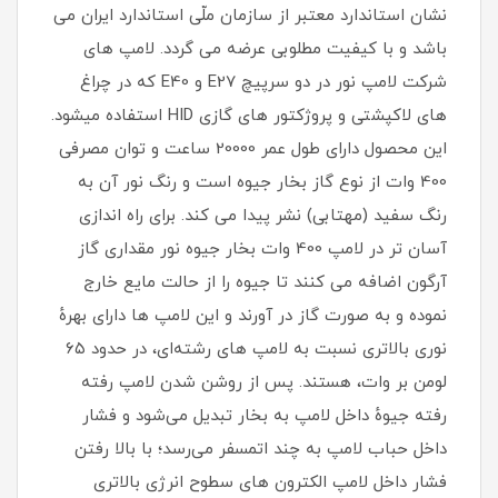
نشان استاندارد معتبر از سازمان ملّی استاندارد ایران می
باشد و با کیفیت مطلوبی عرضه می گردد. لامپ های
شرکت لامپ نور در دو سرپیچ E27 و E40 که در چراغ
های لاکپشتی و پروژکتور های گازی HID استفاده میشود.
این محصول دارای طول عمر 20000 ساعت و توان مصرفی
400 وات از نوع گاز بخار جیوه است و رنگ نور آن به
رنگ سفید (مهتابی) نشر پیدا می کند. برای راه اندازی
آسان تر در لامپ 400 وات بخار جیوه نور مقداری گاز
آرگون اضافه می کنند تا جیوه را از حالت مایع خارج
نموده و به صورت گاز در آورند و این لامپ‌ ها دارای بهرهٔ
نوری بالاتری نسبت به لامپ‌ های رشته‌ای، در حدود ۶۵
لومن بر وات، هستند. پس از روشن شدن لامپ رفته‌
رفته جیوهٔ داخل لامپ به بخار تبدیل می‌شود و فشار
داخل حباب لامپ به چند اتمسفر می‌رسد؛ با بالا رفتن
فشار داخل لامپ الکترون‌ های سطوح انرژی بالاتری