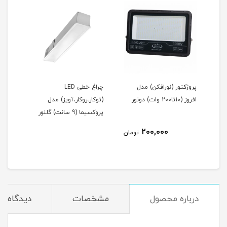
ریموت کنترل روشنایی (1 تا
پروژکتور (نورافکن) مدل
چراغ خطی LED
اه
افروز (10تا200 وات) دونور
(توکار،روکار،آویز) مدل
(توک
پروکسیما (9 سانت) گلنور
پروکسیما 
200,000
مان
تومان
درباره محصول
مشخصات
دیدگاه‌ها