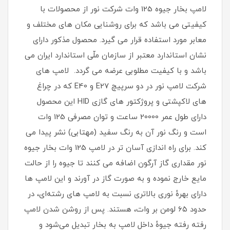
لامپ بخار جیوه 125 وات شرکت نور از محصولات با
کیفیتی می باشد که برای روشنایی مکان های مختلف و
معابر مورد استفاده قرار می گیرد. محصول مذکور دارای
نشان استاندارد معتبر از سازمان ملّی استاندارد ایران می
باشد و با کیفیت مطلوبی عرضه می گردد. لامپ های
شرکت لامپ نور در دو سرپیچ E27 و E40 که در چراغ
های لاکپشتی و پروژکتور های گازی HID این محصول
دارای طول عمر 20000 ساعت و توان مصرفی 125 وات
است و رنگ نور آن به رنگ سفید (مهتابی) نشر پیدا می
کند. برای راه اندازی آسان تر در لامپ 125 وات بخار جیوه
نور مقداری گاز آرگون اضافه می کنند تا جیوه را از حالت
مایع خارج نموده و به صورت گاز در آورند و این لامپ‌ ها
دارای بهرهٔ نوری بالاتری نسبت به لامپ‌ های رشته‌ای، در
حدود ۶۵ لومن بر وات، هستند. پس از روشن شدن لامپ
رفته‌ رفته جیوهٔ داخل لامپ به بخار تبدیل می‌شود و