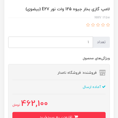
لامپ گازی بخار جیوه 125 وات نور E27 (بیضوی)
NMV 125w
تعداد
ویژگی‌های محصول
فروشنده: فروشگاه نامدار
آماده ارسال
462,100
تومان
افزودن به سبدخرید