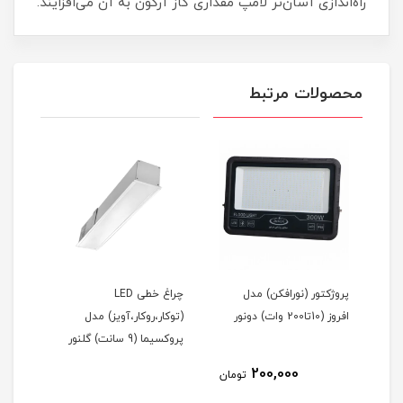
راه‌اندازی آسان‌تر لامپ مقداری گاز آرگون به آن می‌افزایند.
محصولات مرتبط
ریموت کنترل روشنایی (1 تا
پروژکتور (نورافکن) مدل
چراغ خطی LED
اه
افروز (10تا200 وات) دونور
(توکار،روکار،آویز) مدل
(توک
پروکسیما (9 سانت) گلنور
پروکسیما 
200,000
مان
تومان