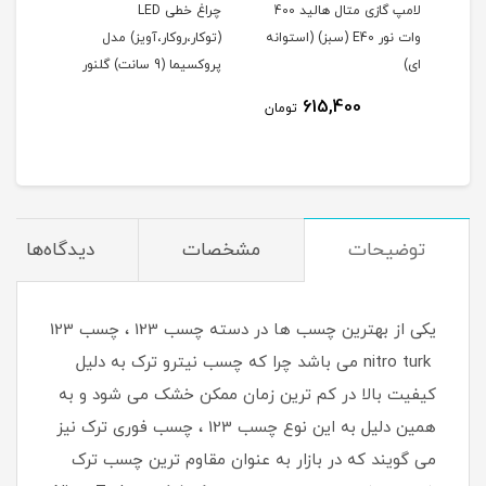
لامپ گازی متال هالید 400
چراغ خطی LED
وات نور E40 (سبز) (استوانه
(توکار،روکار،آویز) مدل
(توک
ای)
پروکسیما (9 سانت) گلنور
پروکسیما 
615,400
مان
تومان
توضیحات
مشخصات
دیدگاه‌ها
یکی از بهترین چسب ها در دسته چسب 123 ، چسب 123
nitro turk می باشد چرا که چسب نیترو ترک به دلیل
کیفیت بالا در کم ترین زمان ممکن خشک می شود و به
همین دلیل به این نوع چسب 123 ، چسب فوری ترک نیز
می گویند که در بازار به عنوان مقاوم ترین چسب ترک