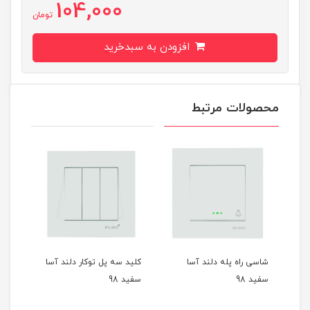
104,000
تومان
افزودن به سبدخرید
محصولات مرتبط
شاسی راه پله دلند آسا
کلید سه پل توکار دلند آسا
زنگ 
سفید 98
سفید 98
سفید 