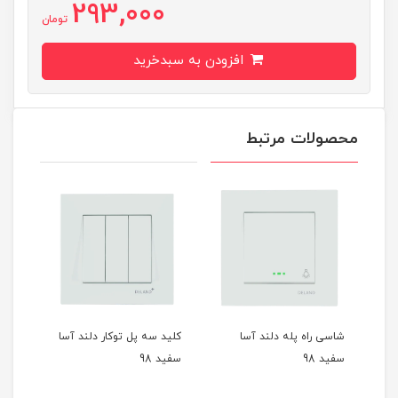
293,000
تومان
افزودن به سبدخرید
محصولات مرتبط
شاسی راه پله دلند آسا
کلید سه پل توکار دلند آسا
زنگ 
سفید 98
سفید 98
سفید 