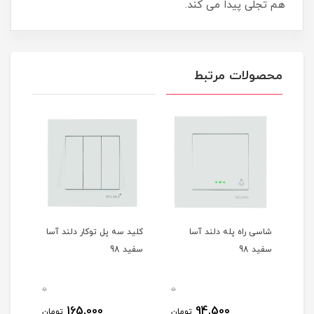
هم تجلی پیدا می کند.
محصولات مرتبط
شاسی راه پله دلند آسا
کلید سه پل توکار دلند آسا
زنگ 
سفید 98
سفید 98
سفید 
0
0
مان
165,000
94,500
تومان
تومان