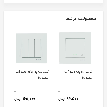
محصولات مرتبط
شاسی راه پله دلند آسا
کلید سه پل توکار دلند آسا
زنگ 
سفید 98
سفید 98
سفید 
0
0
مان
165,000
94,500
تومان
تومان