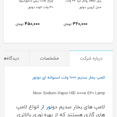
 روکار مربع 12 وات
پنل SMD روکار گرد 24 وات
چراغ COB ریلی (دکوراتیو)
مدل آروین دونور
30 وات الوند دونور
آرشی
450,000
320,000
مان
تومان
تومان
درباره شرکت
مشخصات
دیدگاه‌ها
لامپ بخار سدیم 1000 وات استوانه ای دونور
Noor Sodium-Vapor HID 1000w E40 Lamp
لامپ های بخار سدیم دو
نور
از انواع لامپ
های گازی هستند که از بهره نوری بالاتری