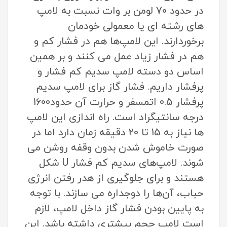
در حدود 70 لومن بر وات نسبت به لامپ
های رشته ای یا معمولی خودمان
برخوردارند. این لامپ‌ها هم در فشار کم و
هم در فشار زیاد عمل می کنند و بر همین
اساس دو دسته لامپ سدیم کم فشار و
پرفشار داریم. فشار گاز برای لامپ سدیم
پرفشار 0.5 اتمسفر و حرارت آن حدود1600
درجه سانتیگراد است. راه اندازی این لامپ
ها نیاز به 15 تا 20 دقیقه زمان دارد اما در
صورت خاموش شدن بدون وقفه روشن می
شوند. لامپ‌های سدیم کم فشار U شکل
هستند و برای جلوگیری از هدر رفتن انرژی
حباب، آن‌ها را دوجداره می سازند. با توجه
به پایین بودن فشار گاز داخل لامپ، لازم
است لامپ حجم بیشتری داشته باشد. این