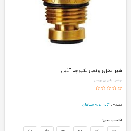
شیر مغزی برنجی یکپارچه آذین
جنس پلی پروپیلن
دسته :
آذین لوله سپاهان
انتخاب سایز:
50
40
63
32
25
20