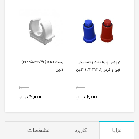
درپوش پایه بلند پلاستیکی
بست لوله (20/25/32/40)
بالا
آبی و قرمز (1/2،3/4،1) آذین
آذین
(20/25/32) آذین
4,000
6,000
مان
4,000
6,000
تومان
تومان
مزایا
کاربرد
مشخصات
د