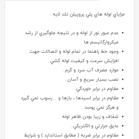
مزاياي لوله هاي پلي پروپيلن تك لايه :
عدم عبور نور از لوله و در نتيجه جلوگيري از رشد
ميكروارگانيسم ها .
وجود خط راهنما در تمام لوله و اتصالات جهت
افزايش سرعت و كيفيت لوله كشي .
موارد مصرف آب سرد و گرم .
نصب بسيار سريع و آسان .
مقاوم در برابر خوردگي .
مقاوم در برابر اسيدها ، بازها و ... رسوب نمي گيرد
و هرگز نمي پوسد .
شفاف و زيبا بودن ظاهر لوله .
عايق حرارتي و الكتريكي .
مقاوم در برابر ضربه ( مطابق استاندارد ) و شرايط