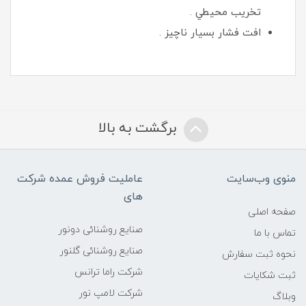
تخريب محيطي .
افت فشار بسيار ناچيز .
برگشت به بالا
منوی وب‌سایت
عاملیت فروش عمده شرکت
های
صفحه اصلی
صنایع روشنائی دونور
تماس با ما
صنایع روشنائی گلنور
نحوه ثبت سفارش
شرکت راما ترانس
ثبت شکایات
شرکت لامپ نور
وبلاگ