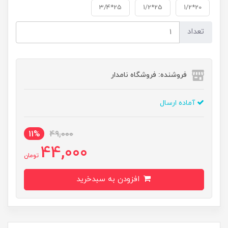
25*3/4
25*1/2
20*1/2
تعداد
فروشنده: فروشگاه نامدار
آماده ارسال
11%
49,000
44,000
تومان
افزودن به سبدخرید