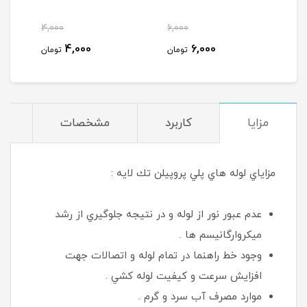
4,000
6,000
مان
4,000
6,000
تومان
تومان
مزایا
کاربرد
مشخصات
د
مزاياي لوله هاي پلي پروپيلن تك لايه :
عدم عبور نور از لوله و در نتيجه جلوگيري از رشد
ميكروارگانيسم ها .
وجود خط راهنما در تمام لوله و اتصالات جهت
افزايش سرعت و كيفيت لوله كشي .
موارد مصرف آب سرد و گرم .