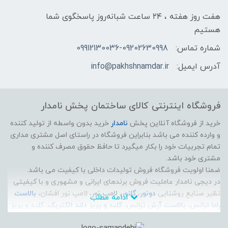
هفت روز هفته ، ۲۴ ساعت شبانه‌روز پاسخگوی شما
هستیم
شماره تماس:
09912130036-09202630998
آدرس ایمیل:
info@pakhshnamdar.ir
فروشگاه اینترنتی کالای ساختمان پخش نامدار
خرید از فروشگاه آنلاین پخش
نامدار
خرید بدون واسطه از تولید کننده
و وارده کننده می باشد بنابراین فروشگاه در راستای اصل مشتری مداری
تمام تجربیات خود را بکار میگیرد تا حافظ حقوق مصرف کننده و
مشتری خود باشد.
ضمنا اولویت فروشگاه فروش تولیدات داخلی با کیفیت می باشد.
در دیجی نامدار عاملیت فروش برندهای ایرانی و مشهوری و با کیفیتی
نظیر صنایع روشنایی
دونور
،
گلنور
،
لامپ نور
، لامپ نور افشان،
بالاست
ادامه مطلب
راما ترانس
،
بالاست آرش ترانس
،
کلید و پریز دلند الکتریک
،
کلید و پریز
ایران الکتریک
،
الکتروپیک
، سیم و کابل راد افشان سحر، سیم و کابل