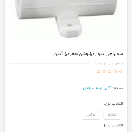
سه راهی دیواری(بوشن/مغزی) آذین
جنس پلی پروپیلن
دسته :
آذین لوله سپاهان
انتخاب نوع:
مغزی
بوشن
انتخاب سایز: