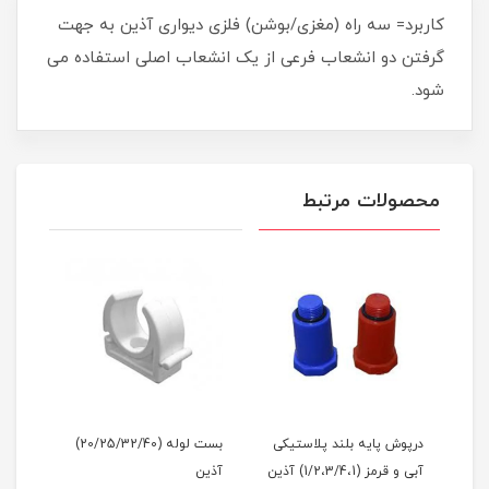
کاربرد= سه راه (مغزی/بوشن) فلزى ديوارى آذین به جهت
گرفتن دو انشعاب فرعی از یک انشعاب اصلی استفاده می
شود.
محصولات مرتبط
درپوش پایه بلند پلاستیکی
بست لوله (20/25/32/40)
بالا
آبی و قرمز (1/2،3/4،1) آذین
آذین
(20/25/32) آذین