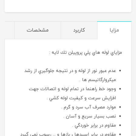
مزایا
کاربرد
مشخصات
د
مزاياي لوله هاي پلي پروپيلن تك لايه :
عدم عبور نور از لوله و در نتيجه جلوگيري از رشد
ميكروارگانيسم ها .
وجود خط راهنما در تمام لوله و اتصالات جهت
افزايش سرعت و كيفيت لوله كشي .
موارد مصرف آب سرد و گرم .
نصب بسيار سريع و آسان .
مقاوم در برابر خوردگي .
مقاوم در برابر اسيدها ، بازها و ... رسوب نمي گيرد