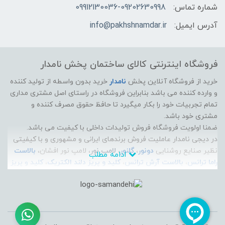
شماره تماس:
09912130036-09202630998
آدرس ایمیل:
info@pakhshnamdar.ir
فروشگاه اینترنتی کالای ساختمان پخش نامدار
خرید از فروشگاه آنلاین پخش
نامدار
خرید بدون واسطه از تولید کننده
و وارده کننده می باشد بنابراین فروشگاه در راستای اصل مشتری مداری
تمام تجربیات خود را بکار میگیرد تا حافظ حقوق مصرف کننده و
مشتری خود باشد.
ضمنا اولویت فروشگاه فروش تولیدات داخلی با کیفیت می باشد.
در دیجی نامدار عاملیت فروش برندهای ایرانی و مشهوری و با کیفیتی
نظیر صنایع روشنایی
دونور
،
گلنور
،
لامپ نور
، لامپ نور افشان،
بالاست
ادامه مطلب
راما ترانس
،
بالاست آرش ترانس
،
کلید و پریز دلند الکتریک
،
کلید و پریز
ایران الکتریک
،
الکتروپیک
، سیم و کابل راد افشان سحر، سیم و کابل
لوشان، سیم و کابل زرتافت کرمان، سیم و کابل پرتو الکتریک، سیم و
کابل مازندران،
آذین لوله
، پارس زنده رود پلاست، و... موجود است و می
توانید جدیدترین محصولات این برندها رو به صورت آنلاین تهیه کنید
و به راحتی درب منزل تحویل بگیرید.