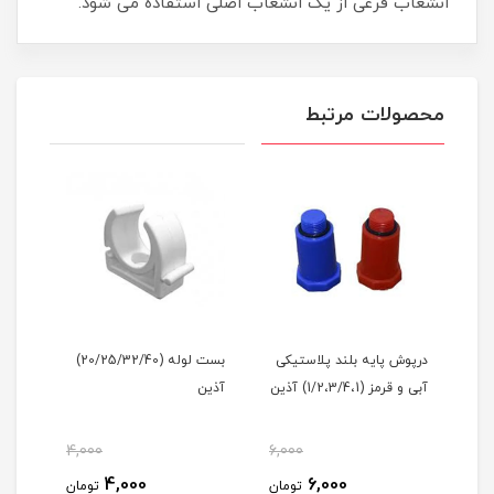
انشعاب فرعی از یک انشعاب اصلی استفاده می شود.
محصولات مرتبط
درپوش پایه بلند پلاستیکی
بست لوله (20/25/32/40)
بالا
آبی و قرمز (1/2،3/4،1) آذین
آذین
(20/25/32) آذین
4,000
6,000
مان
4,000
6,000
تومان
تومان