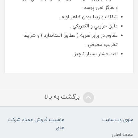
و هرگز نمي پوسد .
شفاف و زيبا بودن ظاهر لوله .
عايق حرارتي و الكتريكي .
مقاوم در برابر ضربه ( مطابق استاندارد ) و شرايط
تخريب محيطي .
افت فشار بسيار ناچيز .
برگشت به بالا
منوی وب‌سایت
عاملیت فروش عمده شرکت
های
صفحه اصلی