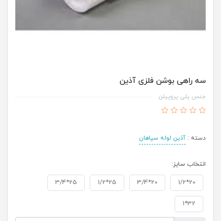
سه راهی بوشن فلزی آذین
جنس پلی پروپیلن
دسته :
آذین لوله سپاهان
انتخاب سایز:
25*3/4
25*1/2
20*3/4
20*1/2
32*1