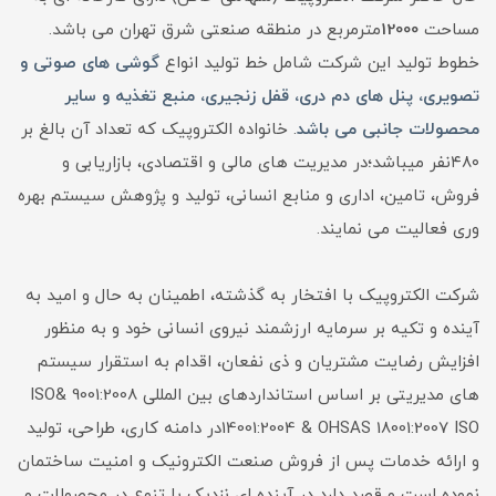
مساحت
12000
مترمربع در منطقه صنعتی شرق تهران می باشد.
خطوط تولید این شرکت شامل خط تولید انواع
گوشی های صوتی و
تصویری، پنل های دم دری، قفل زنجیری، منبع تغذیه و سایر
محصولات جانبی می باشد
. خانواده الکتروپیک که تعداد آن بالغ بر
۴۸۰نفر میباشد؛در مدیریت های مالی و اقتصادی، بازاریابی و
فروش، تامین، اداری و منابع انسانی، تولید و پژوهش سیستم بهره
وری فعالیت می نمایند.
شرکت الکتروپیک با افتخار به گذشته، اطمینان به حال و امید به
آینده و تکیه بر سرمایه ارزشمند نیروی انسانی خود و به منظور
افزايش رضايت مشتریان و ذی نفعان، اقدام به استقرار سیستم
های مدیریتی بر اساس استانداردهای بین المللی 9001:2008 &ISO
14001:2004 & OHSAS 18001:2007 ISOدر دامنه کاری، طراحی، تولید
و ارائه خدمات پس از فروش صنعت الکترونیک و امنیت ساختمان
نموده است و قصد دارد در آینده ای نزدیک با تنوع در محصولات و