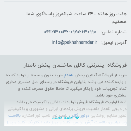
هفت روز هفته ، ۲۴ ساعت شبانه‌روز پاسخگوی شما
هستیم
شماره تماس:
09912130036-09202630998
آدرس ایمیل:
info@pakhshnamdar.ir
فروشگاه اینترنتی کالای ساختمان پخش نامدار
خرید از فروشگاه آنلاین پخش
نامدار
خرید بدون واسطه از تولید کننده
و وارده کننده می باشد بنابراین فروشگاه در راستای اصل مشتری مداری
تمام تجربیات خود را بکار میگیرد تا حافظ حقوق مصرف کننده و
مشتری خود باشد.
ضمنا اولویت فروشگاه فروش تولیدات داخلی با کیفیت می باشد.
در دیجی نامدار عاملیت فروش برندهای ایرانی و مشهوری و با کیفیتی
نظیر صنایع روشنایی
دونور
،
گلنور
،
لامپ نور
، لامپ نور افشان،
بالاست
ادامه مطلب
راما ترانس
،
بالاست آرش ترانس
،
کلید و پریز دلند الکتریک
،
کلید و پریز
ایران الکتریک
،
الکتروپیک
، سیم و کابل راد افشان سحر، سیم و کابل